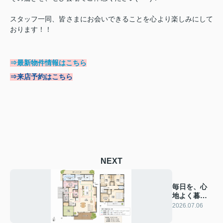
スタッフ一同、皆さまにお会いできることを心より楽しみにして
おります！！
⇒最新物件情報はこちら
⇒来店予約はこちら
NEXT
毎日を、心
地よく暮ら
すための間
2026.07.06
取り。