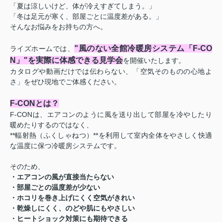
「夏は涼しいけど、体が冷えすぎてしまう。」
「冬は足元が寒く、部屋ごとに温度差がある。」
そんなお悩みをお持ちの方へ。
"風のない全館冷暖房システム「F-CO
ライズホームでは、
N」"を実際に体感できる見学会
を開催いたします。
カタログや動画だけでは伝わらない、「空気そのものの心地よ
さ」をぜひ現地でご体感ください。
F-CONとは？
F-CONは、エアコンのように風を送り出して部屋を冷やしたり
暖めたりするのではなく、
**輻射熱（ふくしゃねつ）**を利用して室内全体をやさしく快適
な温度に保つ冷暖房システムです。
そのため、
・エアコンの風が直接当たらない
・部屋ごとの温度差が少ない
・ホコリを巻き上げにくく空気がきれい
・乾燥しにくく、のどや肌にもやさしい
・ヒートショック対策にも期待できる