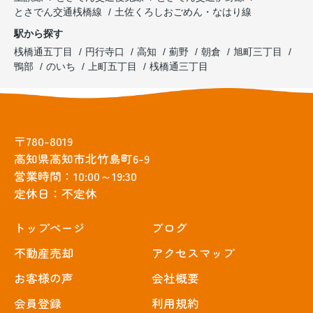
とさでん交通桟橋線
土佐くろしおごめん・なはり線
駅から探す
桟橋通五丁目
円行寺口
高知
薊野
朝倉
旭町三丁目
鴨部
のいち
上町五丁目
桟橋通三丁目
〒780-8019
高知県高知市北竹島町6-9
営業時間：10:00～19:30
定休日：不定休
トップぺージ
ブログ
不動産売却
アクセスマップ
お客様の声
会社概要
会員登録
利用規約