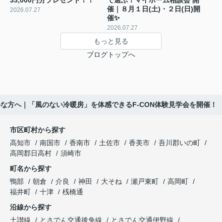
催｜８月１日(土)・２日(日)開
2026.07.27
催✨
2026.07.27
もっと見る
ブログトップへ
な方へ｜「風のない冷暖房」を体感できるF-CON体験見学会を開催！
市区町村から探す
高知市
南国市
香南市
土佐市
香美市
吾川郡いの町
高岡郡日高村
須崎市
町名から探す
鴨部
朝倉
介良
神田
大そね
瀬戸東町
高岡町
福井町
十津
桟橋通
沿線から探す
土讃線
とさでん交通後免線
とさでん交通伊野線