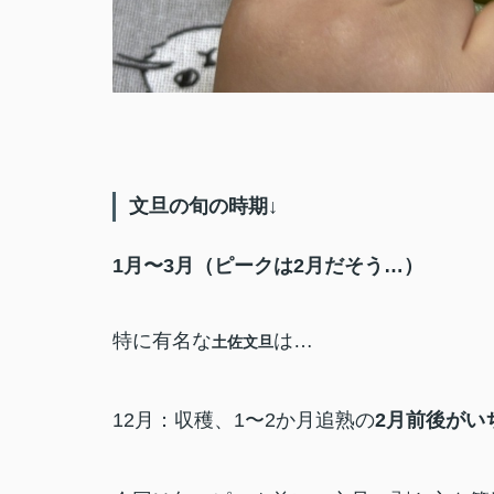
文旦の旬の時期↓
1月〜3月（ピークは2月だそう…）
特に有名な
は…
土佐文旦
12月：収穫、
1〜2か月追熟の
2月前後がい