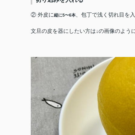
② 外皮に
、包丁で浅く切れ目を入
縦に5〜6本
文旦の皮を器にしたい方は↓の画像のよう