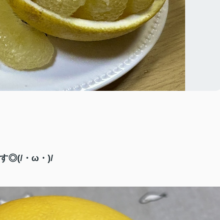
す◎(/・ω・)/