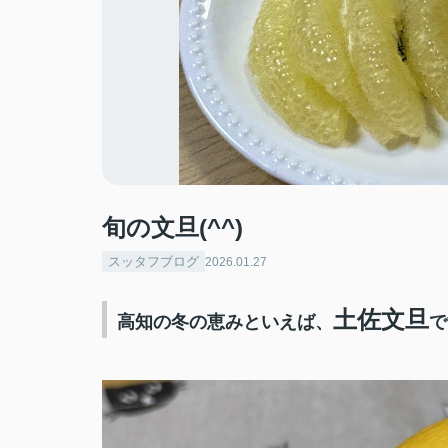
旬の文旦(^^)
スッタフブログ
2026.01.27
土佐文旦
高知の冬の恵みといえば、
で