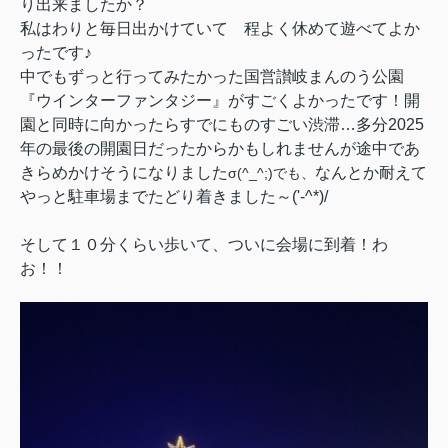
り出来ましたか？
私はわりと毎日出かけていて 程よく休めて遊べてよか
ったです♪
中でもずっと行ってみたかった国営讃岐まんのう公園
『ウインターファンタジー』がすごくよかったです！開
園と同時に向かったらすでにものすごい渋滞…多分2025
年の最後の開園日だったからかもしれませんが途中であ
きらめかけそうになりました
なんとか耐えて
σ(^_^;)でも、
やっと駐車場までたどり着きました～('-^*)/
そして１０分くらい歩いて、ついに会場に到着！わ
お！！