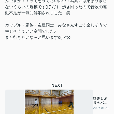
んですか？！って思うくらい広い！写真には納まりきら
ないくらいの規模です∑(ﾟДﾟ) 歩き回ったので普段の運
動不足が一気に解消されました 笑
カップル・家族・友達同士 みなさんすごく楽しそうで
幸せそうでいい空間でした♪
また行きたいな～と思いますo(^-^)o
NEXT
ひさしぶ
りのバド
ミントン
2026.01.21