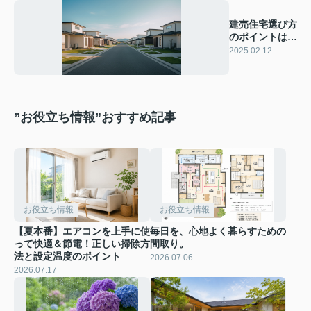
建売住宅選び方
のポイントは？
住宅購入時の重
2025.02.12
要な要素をご紹
介
”お役立ち情報”おすすめ記事
お役立ち情報
お役立ち情報
【夏本番】エアコンを上手に使
毎日を、心地よく暮らすための
って快適＆節電！正しい掃除方
間取り。
法と設定温度のポイント
2026.07.06
2026.07.17