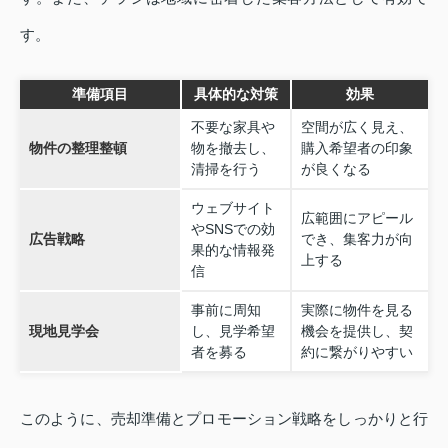
す。
準備項目
具体的な対策
効果
不要な家具や
空間が広く見え、
物件の整理整頓
物を撤去し、
購入希望者の印象
清掃を行う
が良くなる
ウェブサイト
広範囲にアピール
やSNSでの効
広告戦略
でき、集客力が向
果的な情報発
上する
信
事前に周知
実際に物件を見る
現地見学会
し、見学希望
機会を提供し、契
者を募る
約に繋がりやすい
このように、売却準備とプロモーション戦略をしっかりと行