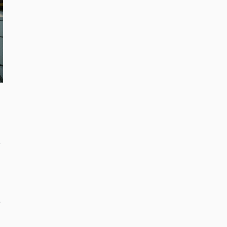
限
た
に
要