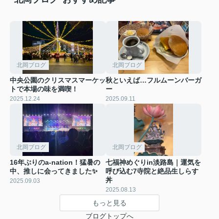
北岡ブログ
北岡ブログ
中央公園のクリスマスマーケッ
秋といえば…フルムーンバーガ
トで本場の味を満喫！
ー
2025.12.24
2025.09.11
北岡ブログ
北岡ブログ
16年ぶりのa-nation！猛暑の
七福神めぐりin淡路島｜運気を
中、推しに会ってきました✨
呼び込む7寺院と絶品生しらす
丼
2025.09.03
2025.08.13
もっと見る
ブログトップへ