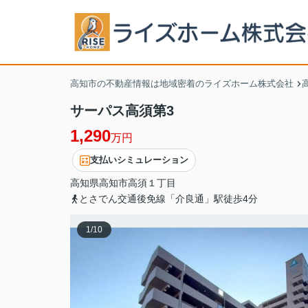
高知市の不動産情報は地域密着のライズホーム株式会社
サーパス高須第3
1,290
万円
支払いシミュレーション
高知県
高知市
高須
１丁目
とさでん交通後免線「介良通」駅徒歩4分
1
/
10