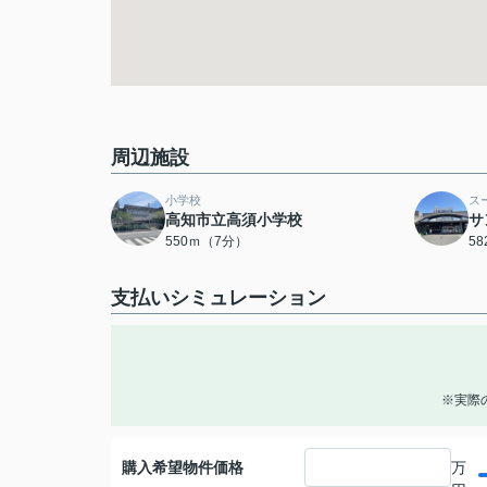
周辺施設
小学校
ス
高知市立高須小学校
サ
550ｍ（7分）
5
支払いシミュレーション
※実際
購入希望物件価格
万