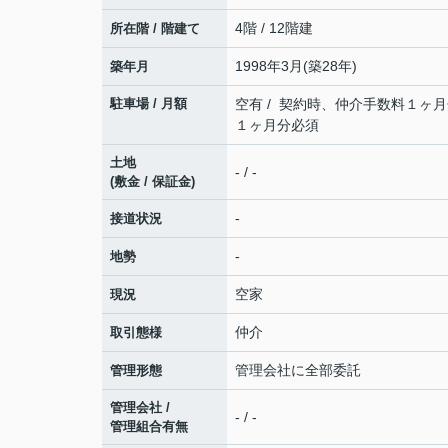
4階 / 12階建
所在階 / 階建て
1998年3月(築28年)
築年月
駐車場 / 月額
空有 / 契約時、仲介手数料１ヶ
１ヶ月分必須
土地
- / -
(敷金 / 保証金)
-
接道状況
-
地勢
空家
現況
仲介
取引態様
管理会社に全部委託
管理形態
管理会社 /
- / -
管理組合有無