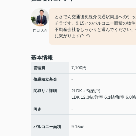
とさでん交通後免線介良通駅周辺への引っ
チラです。9.15㎡のバルコニー面積の物
不動産会社をしっかりと選んでください。
門田 大介
に繋がります(^_^)
基本情報
7,100円
管理費
-
修繕積立基金
間取り / 詳細
2LDK＋S(納戸)
LDK 12.3帖
/
洋室 6.1帖
/
和室 6.0帖
-
向き
9.15㎡
バルコニー面積