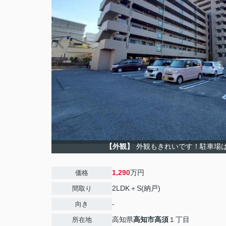
【外観】
外観もきれいです！駐車場
1,290
万円
価格
2LDK＋S(納戸)
間取り
-
向き
高知県
高知市
高須
１丁目
所在地