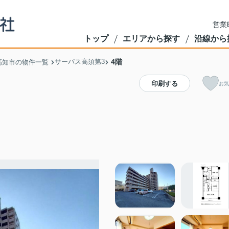
営業
トップ
エリアから探す
沿線から
サーパス高須第3
4階
高知市の物件一覧
印刷する
お気