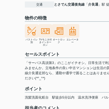
とさでん交通後免線
「
介良通
」駅 
交通
物件の特徴
バストイレ
TVモニタ付
オートロッ
エレベータ
別
きインター
ク
ー
ホン
セールスポイント
「サーパス高須第3」のここがイチオシ。日常生活で
みませんか。立地条件の良い中古マンションは生活の
線介良通近郊なら、通勤や通学で困ることはありませ
ださい(*^_^*)
ポイント
洗髪洗面化粧台
駅徒歩5分以内
温水洗浄便座
バル
担当者のコメント