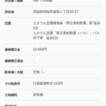
9階 / 15階建
所在階 / 階建
高知県
高知市
葛島
１丁目10-57
所在地
とさでん交通後免線
「
県立美術館通
」駅 徒歩
交通
2分
とさでん交通「県立美術館通（バス）」バス
停下車 徒歩2分
12,650円
修繕積立金
-
修繕積立基金
空無 / -
駐車場 / 月額
口座振替料月:110円
その他条件
所有権
土地権利