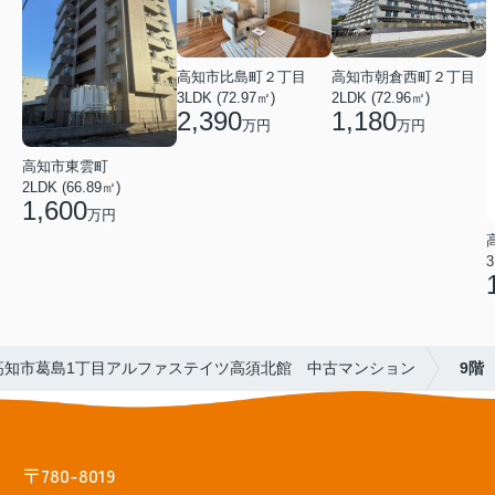
高知市比島町２丁目
高知市朝倉西町２丁目
3LDK (72.97㎡)
2LDK (72.96㎡)
2,390
1,180
万円
万円
高知市東雲町
2LDK (66.89㎡)
1,600
万円
3
納」高知市葛島1丁目アルファステイツ高須北館 中古マンション
9階
〒780-8019