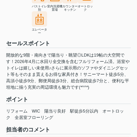
バストイレ
室内洗濯機
カウンター
オートロッ
別
置場
キッチン
ク
エレベータ
ー
セールスポイント
開放的な9階・南向きで陽当り・眺望◎LDKは19帖の大空間で
す！2026年4月に水回り全交換を含むフルリフォーム済。浴室や
トイレは嬉しい未使用♪さらに展示用のソファやダイニングセッ
ト等もそのまま貰えるお得な家具付き！サニーマート徒歩5分、
高須小徒歩9分、郵便局徒歩3分、総合病院徒歩7分と、便利な平
坦地に揃う充実の周辺環境も魅力です(*^^*)
ポイント
リフォーム
WIC
陽当り良好
駅徒歩5分以内
オートロッ
ク
全居室フローリング
担当者のコメント