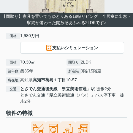
【間取り】家具を置いてもゆとりある19帖リビング！全居室に出窓・
収納が備わった開放感あふれる2LDKです♪
1,980万円
価格
支払いシミュレーション
70.30㎡
2LDK
面積
間取り
築35年
9階/15階建
築年数
所在階
高知県
高知市
葛島
１丁目10-57
所在地
とさでん交通後免線
「
県立美術館通
」駅 徒歩2分
交通
とさでん交通「県立美術館通（バス）」バス停下車 徒
歩2分
物件の特徴