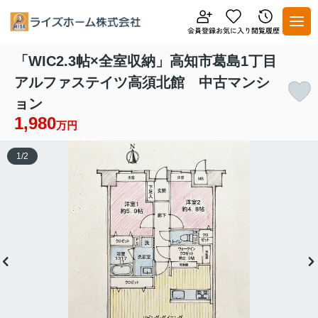
「WIC2.3帖×全室収納」高知市葛島1丁目
アルファステイツ高須北館 中古マンシ
ョン
1,980
万円
1
/
2