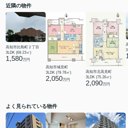
近隣の物件
高知市比島町２丁目
3
3LDK (69.23㎡)
1,580
万円
高知市城見町
高知市北高見町
3LDK (79.78㎡)
2,050
3LDK (75.26㎡)
万円
2,090
万円
よく見られている物件