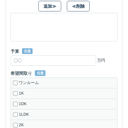
追加≫
≪削除
予算
任意
万円
希望間取り
任意
ワンルーム
1K
1DK
1LDK
2K