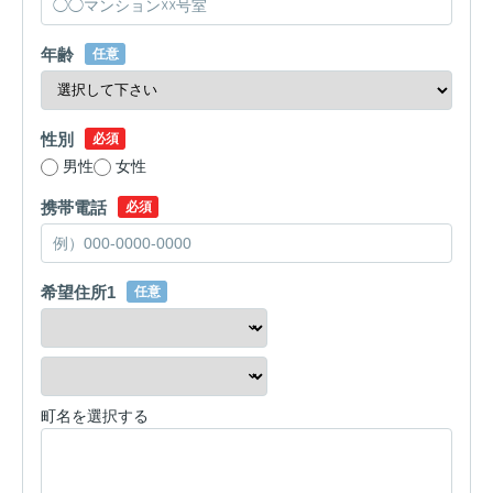
年齢
任意
性別
必須
男性
女性
携帯電話
必須
希望住所1
任意
町名を選択する