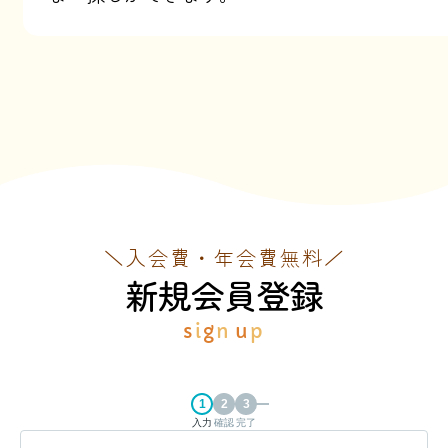
＼入会費・年会費無料／
新規会員登録
s
i
g
n
u
p
入力
確認
完了