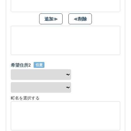
追加≫
≪削除
希望住所2
任意
町名を選択する