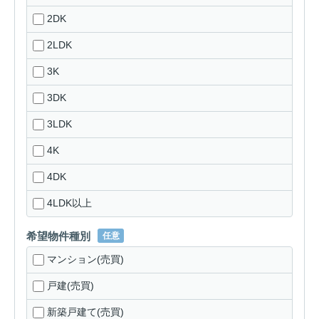
2DK
2LDK
3K
3DK
3LDK
4K
4DK
4LDK以上
希望物件種別
任意
マンション(売買)
戸建(売買)
新築戸建て(売買)