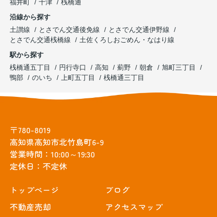
福井町
十津
桟橋通
沿線から探す
土讃線
とさでん交通後免線
とさでん交通伊野線
とさでん交通桟橋線
土佐くろしおごめん・なはり線
駅から探す
桟橋通五丁目
円行寺口
高知
薊野
朝倉
旭町三丁目
鴨部
のいち
上町五丁目
桟橋通三丁目
〒780-8019
高知県高知市北竹島町6-9
営業時間：10:00～19:30
定休日：不定休
トップぺージ
ブログ
不動産売却
アクセスマップ