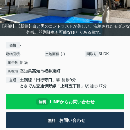
【外観】【新築】白と黒のコントラストが美しい、洗練されたモダンな
外観。並列駐車も可能なゆとりある敷地。
-
価格
-
-(-)
3LDK
建物面積
土地面積
間取り
新築
築年数
高知県
高知市
福井東町
所在地
土讃線
「
円行寺口
」駅 徒歩9分
交通
とさでん交通伊野線
「
上町五丁目
」駅 徒歩17分
LINEからお問い合わせ
無料
お問い合わせ
無料