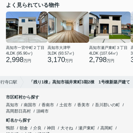
よく見られている物件
高知市一宮中町２丁目
高知市大津甲
高知市瀬戸東町３丁目
4LDK (95.90㎡)
3LDK (93.57㎡)
4LDK (107.64㎡)
3
2,998
3,170
2,798
万円
万円
万円
円行寺口駅
「残り1棟」高知市福井東町3期2棟 1号棟新築戸建て
市区町村から探す
高知市
南国市
香南市
土佐市
香美市
吾川郡いの町
高岡郡日高村
須崎市
町名から探す
鴨部
朝倉
介良
神田
大そね
瀬戸東町
高岡町