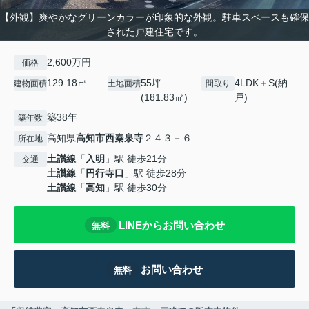
【外観】爽やかなグリーンカラーが印象的な外観。駐車スペースも確保
された戸建住宅です。
2,600万円
価格
129.18㎡
55坪
4LDK＋S(納
建物面積
土地面積
間取り
(181.83㎡)
戸)
築38年
築年数
高知県
高知市
西秦泉寺
２４３－６
所在地
土讃線
「
入明
」駅 徒歩21分
交通
土讃線
「
円行寺口
」駅 徒歩28分
土讃線
「
高知
」駅 徒歩30分
LINEからお問い合わせ
無料
お問い合わせ
無料