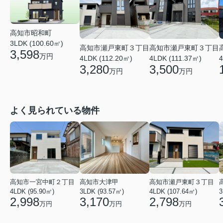
高知市昭和町
3LDK (100.60㎡)
高知市瀬戸東町３丁目
高知市瀬戸東町３丁目
3,598
万円
4LDK (111.37㎡)
4LDK (112.20㎡)
4
3,500
3,280
万円
万円
よく見られている物件
高知市一宮中町２丁目
高知市大津甲
高知市瀬戸東町３丁目
4LDK (95.90㎡)
3LDK (93.57㎡)
4LDK (107.64㎡)
3
2,998
3,170
2,798
万円
万円
万円