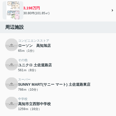
3,198万円
30.80坪(101.85㎡)
周辺施設
コンビニエンスストア
ローソン 高知旭店
65ｍ（1分）
その他
ユニクロ 土佐道路店
561ｍ（8分）
スーパー
SUNNY MART(サニー マート) 土佐道路東店
766ｍ（10分）
中学校
高知市立西部中学校
1259ｍ（16分）