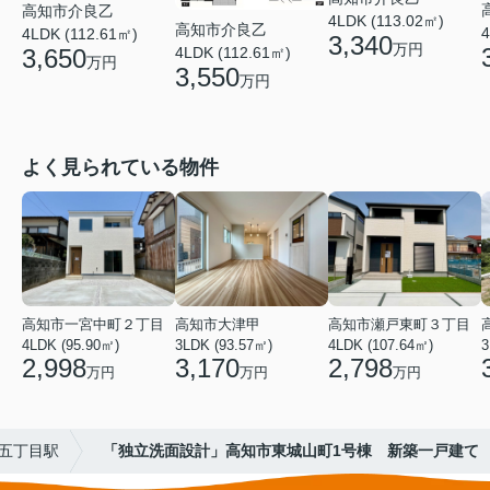
高知市介良乙
4LDK (113.02㎡)
高知市介良乙
4
4LDK (112.61㎡)
3,340
万円
3,650
4LDK (112.61㎡)
万円
3,550
万円
よく見られている物件
高知市一宮中町２丁目
高知市大津甲
高知市瀬戸東町３丁目
4LDK (95.90㎡)
3LDK (93.57㎡)
4LDK (107.64㎡)
3
2,998
3,170
2,798
万円
万円
万円
五丁目駅
「独立洗面設計」高知市東城山町1号棟 新築一戸建て