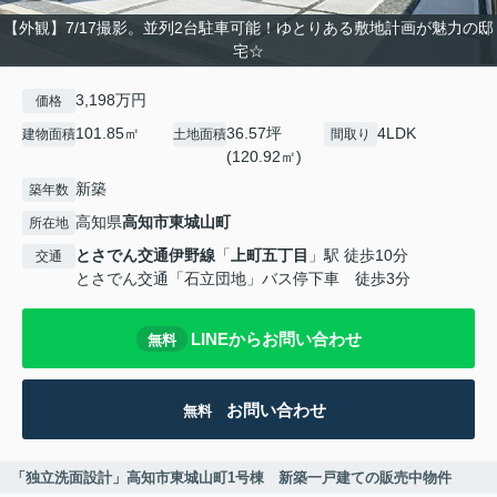
【外観】7/17撮影。並列2台駐車可能！ゆとりある敷地計画が魅力の邸
宅☆
3,198万円
価格
101.85㎡
36.57坪
4LDK
建物面積
土地面積
間取り
(120.92㎡)
新築
築年数
高知県
高知市
東城山町
所在地
とさでん交通伊野線
「
上町五丁目
」駅 徒歩10分
交通
とさでん交通「石立団地」バス停下車 徒歩3分
LINEからお問い合わせ
無料
お問い合わせ
無料
「独立洗面設計」高知市東城山町1号棟 新築一戸建ての販売中物件