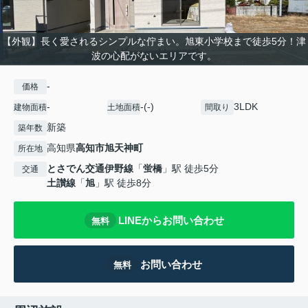
【外観】長く愛されるシンプルな佇まい。旭東小学校まで徒歩5分！津
波の心配がないエリアです。
-
価格
-
-(-)
3LDK
建物面積
土地面積
間取り
新築
築年数
高知県
高知市
旭天神町
所在地
とさでん交通伊野線
「
蛍橋
」駅 徒歩5分
交通
土讃線
「
旭
」駅 徒歩8分
LINEからお問い合わせ
無料
お問い合わせ
無料