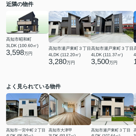
近隣の物件
高知市昭和町
3LDK (100.60㎡)
高知市瀬戸東町３丁目
高知市瀬戸東町３丁目
3,598
万円
4LDK (111.37㎡)
4LDK (112.20㎡)
4
3,500
3,280
万円
万円
よく見られている物件
高知市一宮中町２丁目
高知市大津甲
高知市瀬戸東町３丁目
4LDK (95.90㎡)
3LDK (93.57㎡)
4LDK (107.64㎡)
3