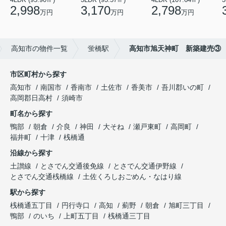
2,998
3,170
2,798
万円
万円
万円
高知市の物件一覧
蛍橋駅
高知市旭天神町 新築建売③
市区町村から探す
高知市
南国市
香南市
土佐市
香美市
吾川郡いの町
高岡郡日高村
須崎市
町名から探す
鴨部
朝倉
介良
神田
大そね
瀬戸東町
高岡町
福井町
十津
桟橋通
沿線から探す
土讃線
とさでん交通後免線
とさでん交通伊野線
とさでん交通桟橋線
土佐くろしおごめん・なはり線
駅から探す
桟橋通五丁目
円行寺口
高知
薊野
朝倉
旭町三丁目
鴨部
のいち
上町五丁目
桟橋通三丁目