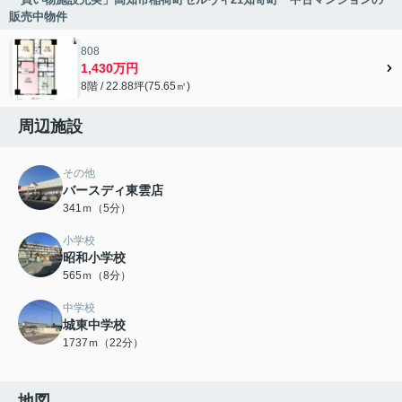
販売中物件
808
1,430万円
8階 / 22.88坪(75.65㎡)
周辺施設
その他
バースディ東雲店
341ｍ（5分）
小学校
昭和小学校
565ｍ（8分）
中学校
城東中学校
1737ｍ（22分）
地図