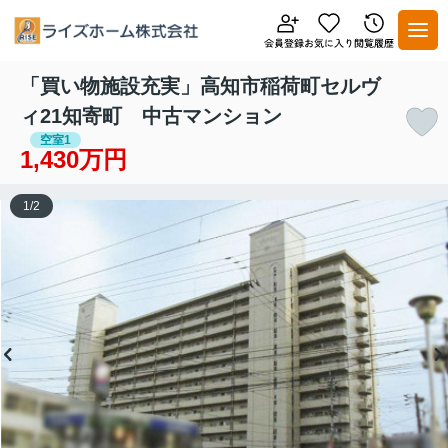
「買い物施設充実」高知市稲荷町セルヴ
ィ21知寄町 中古マンション
空室1
1,430万円
1
/
2