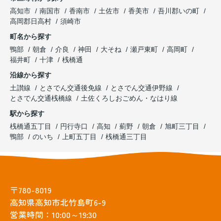
高知市
南国市
香南市
土佐市
香美市
吾川郡いの町
高岡郡日高村
須崎市
町名から探す
鴨部
朝倉
介良
神田
大そね
瀬戸東町
高岡町
福井町
十津
桟橋通
沿線から探す
土讃線
とさでん交通後免線
とさでん交通伊野線
とさでん交通桟橋線
土佐くろしおごめん・なはり線
駅から探す
桟橋通五丁目
円行寺口
高知
薊野
朝倉
旭町三丁目
鴨部
のいち
上町五丁目
桟橋通三丁目
〒780-8019
高知県高知市北竹島町6-9
営業時間：10:00～19:30