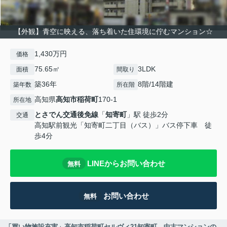
【外観】青空に映える、落ち着いた住環境に佇むマンション☆
1,430万円
価格
75.65㎡
3LDK
面積
間取り
築36年
8階/14階建
築年数
所在階
高知県
高知市
稲荷町
170-1
所在地
とさでん交通後免線
「
知寄町
」駅 徒歩2分
交通
高知駅前観光「知寄町二丁目（バス）」バス停下車 徒
歩4分
LINEからお問い合わせ
無料
お問い合わせ
無料
「買い物施設充実」高知市稲荷町セルヴィ21知寄町 中古マンションの