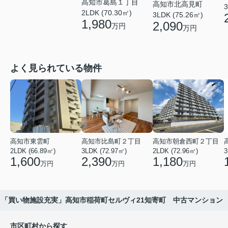
高知市葛島１丁目
高知市北高見町
3
2LDK (70.30㎡)
3LDK (75.26㎡)
1,980
2,090
万円
万円
よく見られている物件
高知市東雲町
高知市比島町２丁目
高知市朝倉西町２丁目
2LDK (66.89㎡)
3LDK (72.97㎡)
2LDK (72.96㎡)
3
1,600
2,390
1,180
万円
万円
万円
「買い物施設充実」高知市稲荷町セルヴィ21知寄町 中古マンション
市区町村から探す