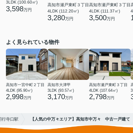
3LDK (100.60㎡)
高知市瀬戸東町３丁目
高知市瀬戸東町３丁目
3,598
万円
4LDK (111.37㎡)
4LDK (112.20㎡)
4
3,500
3,280
万円
万円
よく見られている物件
高知市一宮中町２丁目
高知市大津甲
高知市瀬戸東町３丁目
4LDK (95.90㎡)
3LDK (93.57㎡)
4LDK (107.64㎡)
3
2,998
3,170
2,798
万円
万円
万円
円行寺口駅
【人気の中万々エリア】高知市中万々 中古一戸建て