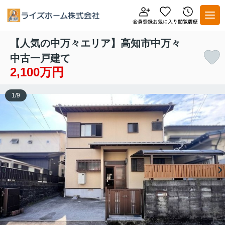
【人気の中万々エリア】高知市中万々
中古一戸建て
2,100万円
1
/
9