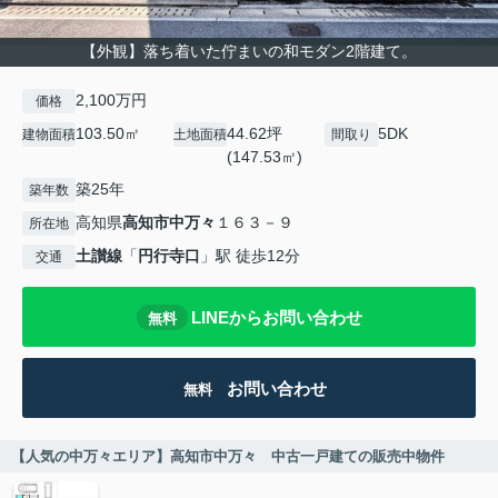
【外観】落ち着いた佇まいの和モダン2階建て。
2,100万円
価格
103.50㎡
44.62坪
5DK
建物面積
土地面積
間取り
(147.53㎡)
築25年
築年数
高知県
高知市
中万々
１６３－９
所在地
土讃線
「
円行寺口
」駅 徒歩12分
交通
LINEからお問い合わせ
無料
お問い合わせ
無料
【人気の中万々エリア】高知市中万々 中古一戸建ての販売中物件