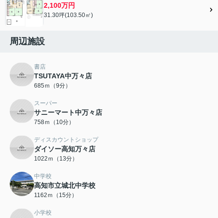
2,100万円
31.30坪(103.50㎡)
周辺施設
書店
TSUTAYA中万々店
685ｍ（9分）
スーパー
サニーマート中万々店
758ｍ（10分）
ディスカウントショップ
ダイソー高知万々店
1022ｍ（13分）
中学校
高知市立城北中学校
1162ｍ（15分）
小学校