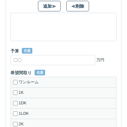
追加≫
≪削除
予算
任意
万円
希望間取り
任意
ワンルーム
1K
1DK
1LDK
2K