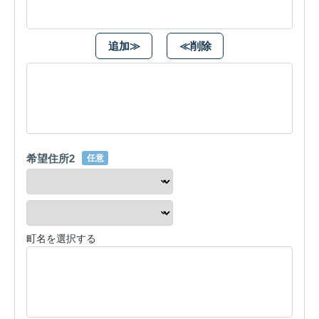
追加≫
≪削除
希望住所2
任意
町名を選択する