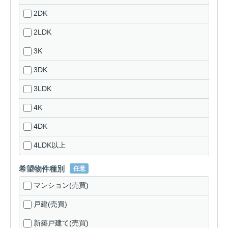
2DK
2LDK
3K
3DK
3LDK
4K
4DK
4LDK以上
希望物件種別
任意
マンション(売買)
戸建(売買)
新築戸建て(売買)