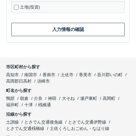
土地(投資)
入力情報の確認
市区町村から探す
高知市
南国市
香南市
土佐市
香美市
吾川郡いの町
高岡郡日高村
須崎市
町名から探す
鴨部
朝倉
介良
神田
大そね
瀬戸東町
高岡町
福井町
十津
桟橋通
沿線から探す
土讃線
とさでん交通後免線
とさでん交通伊野線
とさでん交通桟橋線
土佐くろしおごめん・なはり線