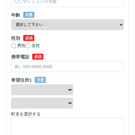
年齢
任意
性別
必須
男性
女性
携帯電話
必須
希望住所1
任意
町名を選択する