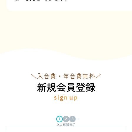
＼入会費・年会費無料／
新規会員登録
s
i
g
n
u
p
入力
確認
完了