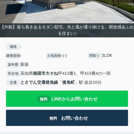
【外観】落ち着きあるモダン邸宅。光と風が通り抜ける、開放感あふれ
る住まい♪
-
価格
-
-(-)
3LDK
建物面積
土地面積
間取り
新築
築年数
高知県
南国市
大そね
甲413番1、甲413番4の一部
所在地
とさでん交通後免線
「
後免町
」駅 徒歩10分
交通
LINEからお問い合わせ
無料
お問い合わせ
無料