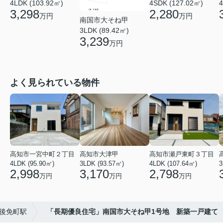
4LDK (103.92㎡)
4
4SDK (127.02㎡)
3,298
2,280
万円
万円
南国市大そね甲
3LDK (89.42㎡)
3,239
万円
よく見られている物件
高知市一宮中町２丁目
高知市大津甲
高知市瀬戸東町３丁目
4LDK (95.90㎡)
3LDK (93.57㎡)
4LDK (107.64㎡)
3
2,998
3,170
2,798
万円
万円
万円
後免町駅
「長期優良住宅」南国市大そね甲1号地 新築一戸建て