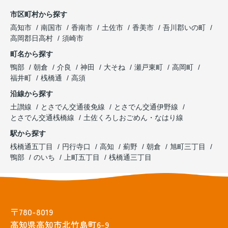
市区町村から探す
高知市
南国市
香南市
土佐市
香美市
吾川郡いの町
高岡郡日高村
須崎市
町名から探す
鴨部
朝倉
介良
神田
大そね
瀬戸東町
高岡町
福井町
桟橋通
高須
沿線から探す
土讃線
とさでん交通後免線
とさでん交通伊野線
とさでん交通桟橋線
土佐くろしおごめん・なはり線
駅から探す
桟橋通五丁目
円行寺口
高知
薊野
朝倉
旭町三丁目
鴨部
のいち
上町五丁目
桟橋通三丁目
〒780-8019
高知県高知市北竹島町6-9