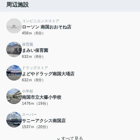
周辺施設
コンビニエンスストア
ローソン 南国おおそね店
458ｍ（6分）
保育園
まみい保育園
632ｍ（8分）
ドラッグストア
よどやドラッグ南国大埇店
632ｍ（8分）
小学校
南国市立大篠小学校
1476ｍ（19分）
スーパー
サニーアクシス南国店
1537ｍ（20分）
すべて見る