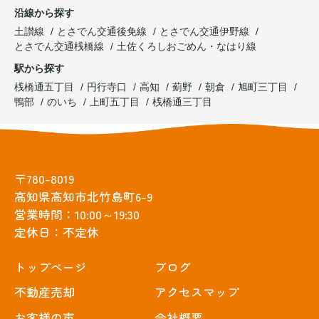
沿線から探す
土讃線
とさでん交通後免線
とさでん交通伊野線
とさでん交通桟橋線
土佐くろしおごめん・なはり線
駅から探す
桟橋通五丁目
円行寺口
高知
薊野
朝倉
旭町三丁目
鴨部
のいち
上町五丁目
桟橋通三丁目
〒780-8019
高知県高知市北竹島町6-9
営業時間：10:00～19:30
定休日：不定休
トップぺージ
ブログ
不動産売却
アクセスマップ
お客様の声
会社概要