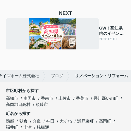
NEXT
GW！高知県
内のイベント
をご紹介(/・
2026.05.01
ω・)/
ライズホーム株式会社
ブログ
リノベーション・リフォーム
市区町村から探す
高知市
南国市
香南市
土佐市
香美市
吾川郡いの町
高岡郡日高村
須崎市
町名から探す
鴨部
朝倉
介良
神田
大そね
瀬戸東町
高岡町
福井町
十津
桟橋通