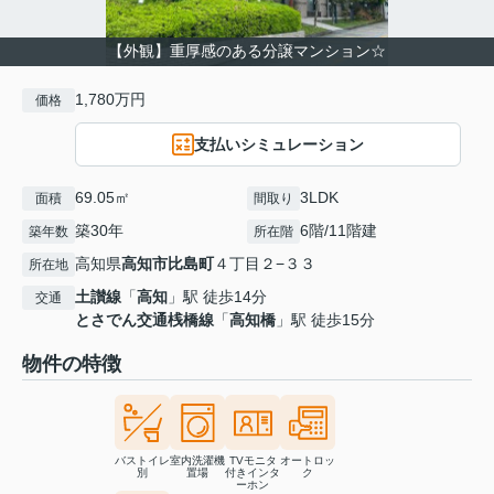
【外観】重厚感のある分譲マンション☆
1,780万円
価格
支払いシミュレーション
69.05㎡
3LDK
面積
間取り
築30年
6階/11階建
築年数
所在階
高知県
高知市
比島町
４丁目２−３３
所在地
土讃線
「
高知
」駅 徒歩14分
交通
とさでん交通桟橋線
「
高知橋
」駅 徒歩15分
物件の特徴
バストイレ
室内洗濯機
TVモニタ
オートロッ
別
置場
付きインタ
ク
ーホン