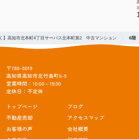
3
く】高知市北本町4丁目サーパス北本町第2 中古マンション
6階
〒780-8019
高知県高知市北竹島町6-9
営業時間：10:00～19:30
定休日：不定休
トップぺージ
ブログ
不動産売却
アクセスマップ
お客様の声
会社概要