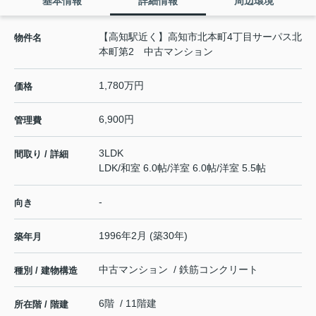
基本情報
詳細情報
周辺環境
【高知駅近く】高知市北本町4丁目サーパス北
物件名
本町第2 中古マンション
1,780万円
価格
6,900円
管理費
3LDK
間取り / 詳細
LDK
/
和室 6.0帖
/
洋室 6.0帖
/
洋室 5.5帖
-
向き
1996年2月 (築30年)
築年月
中古マンション / 鉄筋コンクリート
種別 / 建物構造
6階 / 11階建
所在階 / 階建