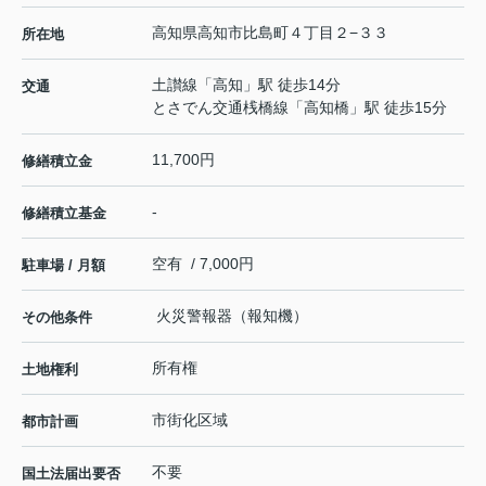
高知県
高知市
比島町
４丁目２−３３
所在地
土讃線
「
高知
」駅 徒歩14分
交通
とさでん交通桟橋線
「
高知橋
」駅 徒歩15分
11,700円
修繕積立金
-
修繕積立基金
空有 / 7,000円
駐車場 / 月額
火災警報器（報知機）
その他条件
所有権
土地権利
市街化区域
都市計画
不要
国土法届出要否