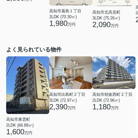
高知市葛島１丁目
高知市北高見町
3
2LDK (70.30㎡)
3LDK (75.26㎡)
1,980
2,090
万円
万円
よく見られている物件
高知市比島町２丁目
高知市朝倉西町２丁目
3LDK (72.97㎡)
2LDK (72.96㎡)
2,390
1,180
万円
万円
高知市東雲町
2LDK (66.89㎡)
1,600
万円