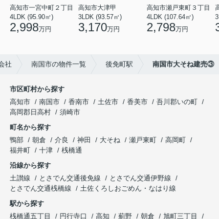
高知市一宮中町２丁目
高知市大津甲
高知市瀬戸東町３丁目
4LDK (95.90㎡)
3LDK (93.57㎡)
4LDK (107.64㎡)
3
2,998
3,170
2,798
万円
万円
万円
会社
南国市の物件一覧
後免町駅
南国市大そね建売③
市区町村から探す
高知市
南国市
香南市
土佐市
香美市
吾川郡いの町
高岡郡日高村
須崎市
町名から探す
鴨部
朝倉
介良
神田
大そね
瀬戸東町
高岡町
福井町
十津
桟橋通
沿線から探す
土讃線
とさでん交通後免線
とさでん交通伊野線
とさでん交通桟橋線
土佐くろしおごめん・なはり線
駅から探す
桟橋通五丁目
円行寺口
高知
薊野
朝倉
旭町三丁目