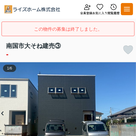
この物件の募集は終了しました。
南国市大そね建売③
-
1
/
6