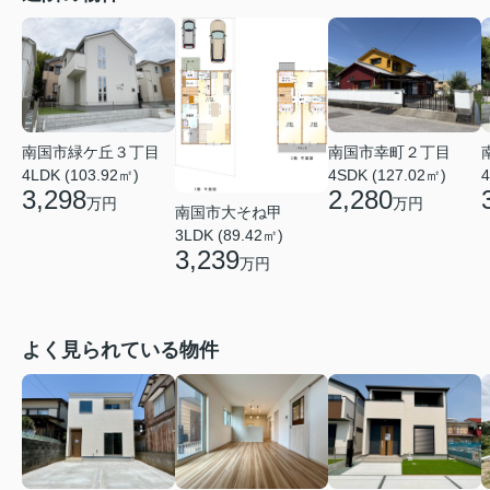
南国市緑ケ丘３丁目
南国市幸町２丁目
4LDK (103.92㎡)
4
4SDK (127.02㎡)
3,298
2,280
万円
万円
南国市大そね甲
3LDK (89.42㎡)
3,239
万円
よく見られている物件