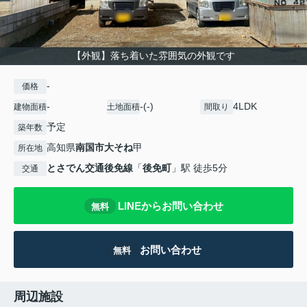
【外観】落ち着いた雰囲気の外観です
-
価格
-
-(-)
4LDK
建物面積
土地面積
間取り
予定
築年数
高知県
南国市
大そね
甲
所在地
とさでん交通後免線
「
後免町
」駅 徒歩5分
交通
LINEからお問い合わせ
無料
お問い合わせ
無料
周辺施設