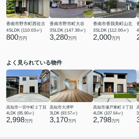
香南市野市町西佐古
香南市野市町大谷
香南市香我美町山北
4
4SLDK (110.03㎡)
3SLDK (147.38㎡)
3SLDK (112.00㎡)
800
3,280
2,000
万円
万円
万円
よく見られている物件
高知市一宮中町２丁目
高知市大津甲
高知市瀬戸東町３丁目
4LDK (95.90㎡)
3LDK (93.57㎡)
4LDK (107.64㎡)
3
2,998
3,170
2,798
万円
万円
万円