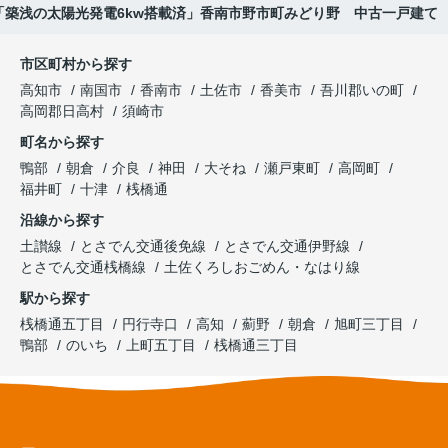
「築浅の太陽光発電6kw搭載済」香南市野市町みどり野 中古一戸建て
市区町村から探す
高知市
南国市
香南市
土佐市
香美市
吾川郡いの町
高岡郡日高村
須崎市
町名から探す
鴨部
朝倉
介良
神田
大そね
瀬戸東町
高岡町
福井町
十津
桟橋通
沿線から探す
土讃線
とさでん交通後免線
とさでん交通伊野線
とさでん交通桟橋線
土佐くろしおごめん・なはり線
駅から探す
桟橋通五丁目
円行寺口
高知
薊野
朝倉
旭町三丁目
鴨部
のいち
上町五丁目
桟橋通三丁目