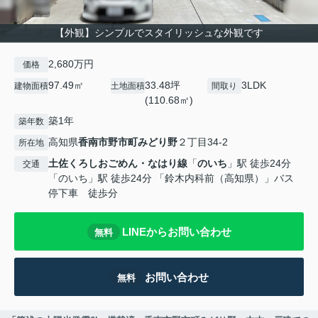
【外観】シンプルでスタイリッシュな外観です
2,680万円
価格
97.49㎡
33.48坪
3LDK
建物面積
土地面積
間取り
(110.68㎡)
築1年
築年数
高知県
香南市
野市町みどり野
２丁目34-2
所在地
土佐くろしおごめん・なはり線
「
のいち
」駅 徒歩24分
交通
「のいち」駅 徒歩24分 「鈴木内科前（高知県）」バス
停下車 徒歩分
LINEからお問い合わせ
無料
お問い合わせ
無料