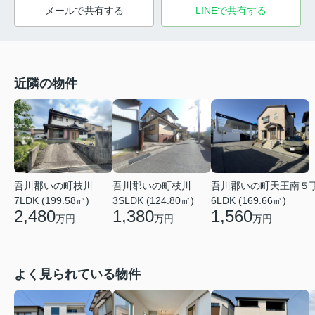
メールで共有する
LINEで共有する
近隣の物件
吾川郡いの町枝川
吾川郡いの町枝川
吾川郡いの町天王南５
7LDK (199.58㎡)
3SLDK (124.80㎡)
6LDK (169.66㎡)
2,480
1,380
1,560
万円
万円
万円
よく見られている物件