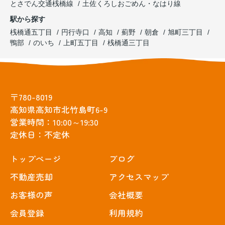
とさでん交通桟橋線
土佐くろしおごめん・なはり線
駅から探す
桟橋通五丁目
円行寺口
高知
薊野
朝倉
旭町三丁目
鴨部
のいち
上町五丁目
桟橋通三丁目
〒780-8019
高知県高知市北竹島町6-9
営業時間：10:00～19:30
定休日：不定休
トップぺージ
ブログ
不動産売却
アクセスマップ
お客様の声
会社概要
会員登録
利用規約