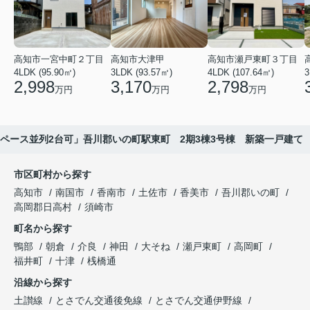
高知市一宮中町２丁目
高知市大津甲
高知市瀬戸東町３丁目
4LDK (95.90㎡)
3LDK (93.57㎡)
4LDK (107.64㎡)
3
2,998
3,170
2,798
万円
万円
万円
ペース並列2台可」吾川郡いの町駅東町 2期3棟3号棟 新築一戸建て
市区町村から探す
高知市
南国市
香南市
土佐市
香美市
吾川郡いの町
高岡郡日高村
須崎市
町名から探す
鴨部
朝倉
介良
神田
大そね
瀬戸東町
高岡町
福井町
十津
桟橋通
沿線から探す
土讃線
とさでん交通後免線
とさでん交通伊野線