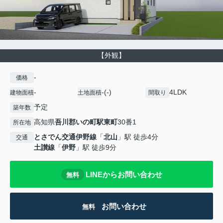
【外観】
-
価格
-
-(-)
4LDK
建物面積
土地面積
間取り
予定
築年数
高知県
吾川郡いの町
駅東町
30番1
所在地
とさでん交通伊野線
「
北山
」駅 徒歩4分
交通
土讃線
「
伊野
」駅 徒歩9分
LINEからお問い合わせ
無料
お問い合わせ
無料