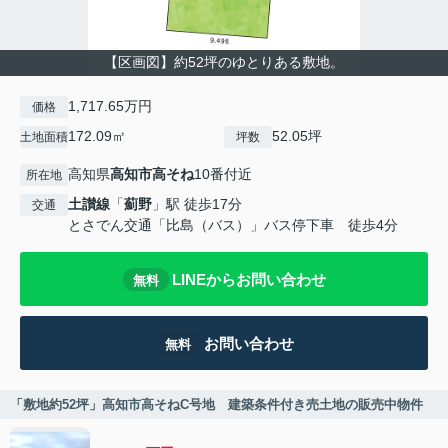
【区画図】約52坪のゆとりある敷地。
1,717.65万円
価格
172.09㎡
52.05坪
土地面積
坪数
高知県
高知市
高そね
10番付近
所在地
土讃線
「
薊野
」駅 徒歩17分
交通
とさでん交通「比島（バス）」バス停下車 徒歩4分
LINEからお問い合わせ
無料
お問い合わせ
無料
「敷地約52坪」高知市高そねC号地 建築条件付き売土地の販売中物件