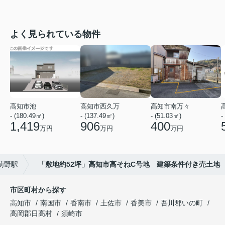
よく見られている物件
高知市池
高知市西久万
高知市南万々
- (180.49㎡)
- (137.49㎡)
- (51.03㎡)
-
1,419
906
400
万円
万円
万円
薊野駅
「敷地約52坪」高知市高そねC号地 建築条件付き売土地
市区町村から探す
高知市
南国市
香南市
土佐市
香美市
吾川郡いの町
高岡郡日高村
須崎市