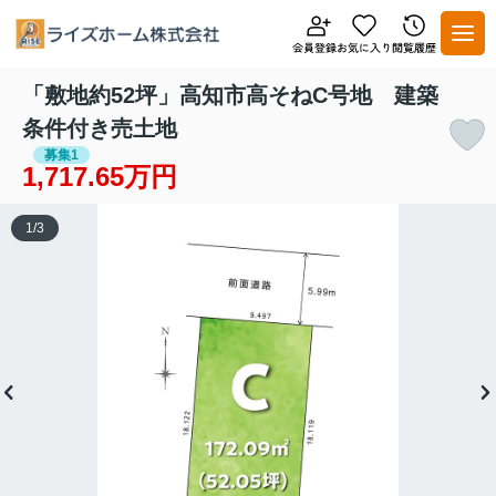
「敷地約52坪」高知市高そねC号地 建築
条件付き売土地
募集1
1,717.65万円
1
/
3