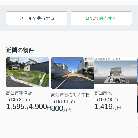
メールで共有する
LINEで共有する
近隣の物件
高知市池
高知市宇津野
高知市百石町３丁目
- (180.49㎡)
- (135.24㎡)
- (151.01㎡)
1,419
1,595
4,900
800
万円
万
円
万円