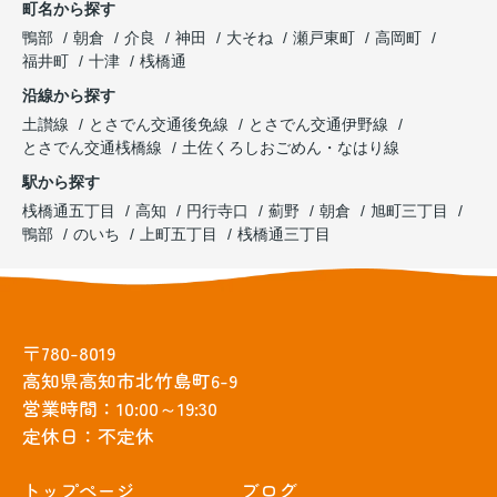
町名から探す
鴨部
朝倉
介良
神田
大そね
瀬戸東町
高岡町
福井町
十津
桟橋通
沿線から探す
土讃線
とさでん交通後免線
とさでん交通伊野線
とさでん交通桟橋線
土佐くろしおごめん・なはり線
駅から探す
桟橋通五丁目
高知
円行寺口
薊野
朝倉
旭町三丁目
鴨部
のいち
上町五丁目
桟橋通三丁目
〒780-8019
高知県高知市北竹島町6-9
営業時間：10:00～19:30
定休日：不定休
トップぺージ
ブログ