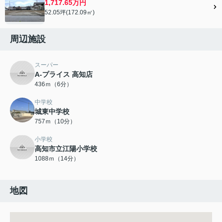
1,717.65万円
52.05坪(172.09㎡)
周辺施設
スーパー
A-プライス 高知店
436ｍ（6分）
中学校
城東中学校
757ｍ（10分）
小学校
高知市立江陽小学校
1088ｍ（14分）
地図