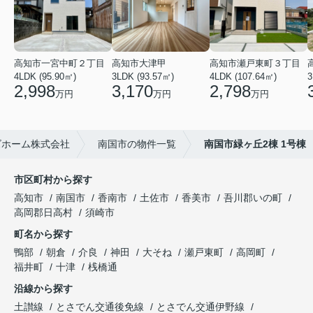
高知市一宮中町２丁目
高知市大津甲
高知市瀬戸東町３丁目
4LDK (95.90㎡)
3LDK (93.57㎡)
4LDK (107.64㎡)
3
2,998
3,170
2,798
万円
万円
万円
ズホーム株式会社
南国市の物件一覧
南国市緑ヶ丘2棟 1号棟
市区町村から探す
高知市
南国市
香南市
土佐市
香美市
吾川郡いの町
高岡郡日高村
須崎市
町名から探す
鴨部
朝倉
介良
神田
大そね
瀬戸東町
高岡町
福井町
十津
桟橋通
沿線から探す
土讃線
とさでん交通後免線
とさでん交通伊野線