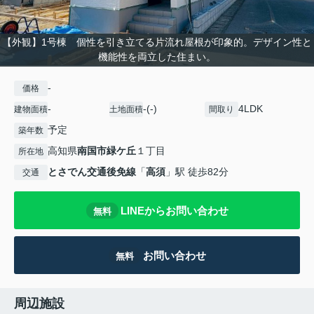
【外観】1号棟 個性を引き立てる片流れ屋根が印象的。デザイン性と
機能性を両立した住まい。
-
価格
-
-(-)
4LDK
建物面積
土地面積
間取り
予定
築年数
高知県
南国市
緑ケ丘
１丁目
所在地
とさでん交通後免線
「
高須
」駅 徒歩82分
交通
LINEからお問い合わせ
無料
お問い合わせ
無料
周辺施設