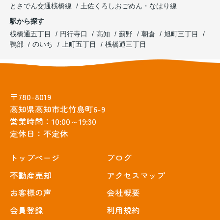
とさでん交通桟橋線
土佐くろしおごめん・なはり線
駅から探す
桟橋通五丁目
円行寺口
高知
薊野
朝倉
旭町三丁目
鴨部
のいち
上町五丁目
桟橋通三丁目
〒780-8019
高知県高知市北竹島町6-9
営業時間：10:00～19:30
定休日：不定休
トップぺージ
ブログ
不動産売却
アクセスマップ
お客様の声
会社概要
会員登録
利用規約