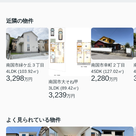
近隣の物件
南国市緑ケ丘３丁目
南国市幸町２丁目
4LDK (103.92㎡)
4
4SDK (127.02㎡)
3,298
2,280
万円
万円
南国市大そね甲
3LDK (89.42㎡)
3,239
万円
よく見られている物件