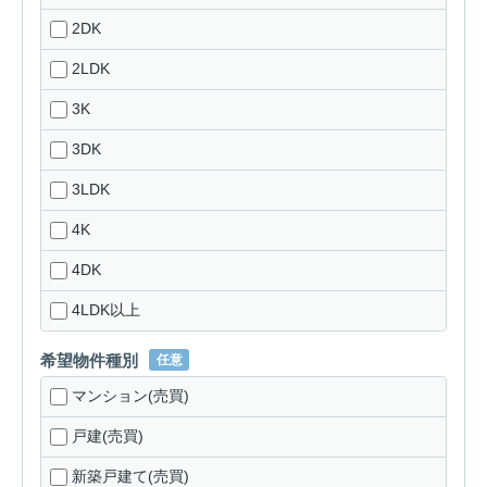
2DK
2LDK
3K
3DK
3LDK
4K
4DK
4LDK以上
希望物件種別
任意
マンション(売買)
戸建(売買)
新築戸建て(売買)