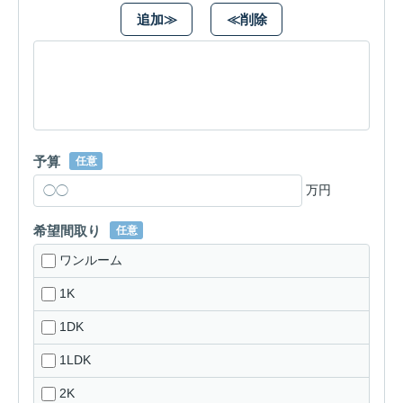
追加≫
≪削除
予算
任意
万円
希望間取り
任意
ワンルーム
1K
1DK
1LDK
2K