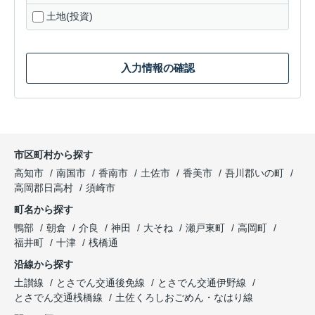
土地(投資)
入力情報の確認
市区町村から探す
高知市
南国市
香南市
土佐市
香美市
吾川郡いの町
高岡郡日高村
須崎市
町名から探す
鴨部
朝倉
介良
神田
大そね
瀬戸東町
高岡町
福井町
十津
桟橋通
沿線から探す
土讃線
とさでん交通後免線
とさでん交通伊野線
とさでん交通桟橋線
土佐くろしおごめん・なはり線