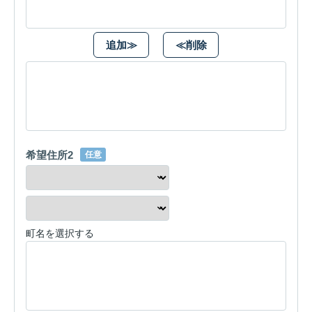
追加≫
≪削除
希望住所2
任意
町名を選択する