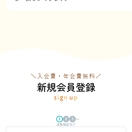
＼入会費・年会費無料／
新規会員登録
s
i
g
n
u
p
入力
確認
完了