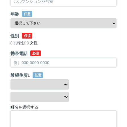
年齢
任意
性別
必須
男性
女性
携帯電話
必須
希望住所1
任意
町名を選択する