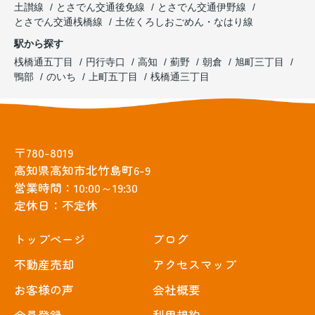
土讃線
とさでん交通後免線
とさでん交通伊野線
とさでん交通桟橋線
土佐くろしおごめん・なはり線
駅から探す
桟橋通五丁目
円行寺口
高知
薊野
朝倉
旭町三丁目
鴨部
のいち
上町五丁目
桟橋通三丁目
〒780-8019
高知県高知市北竹島町6-9
営業時間：10:00～19:30
定休日：不定休
トップぺージ
ブログ
不動産売却
アクセスマップ
お客様の声
会社概要
会員登録
利用規約