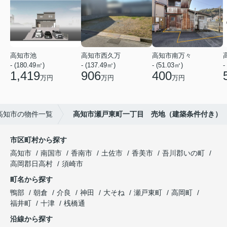
高知市池
高知市西久万
高知市南万々
- (180.49㎡)
- (137.49㎡)
- (51.03㎡)
-
1,419
906
400
万円
万円
万円
高知市の物件一覧
高知市瀬戸東町一丁目 売地（建築条件付き）
市区町村から探す
高知市
南国市
香南市
土佐市
香美市
吾川郡いの町
高岡郡日高村
須崎市
町名から探す
鴨部
朝倉
介良
神田
大そね
瀬戸東町
高岡町
福井町
十津
桟橋通
沿線から探す