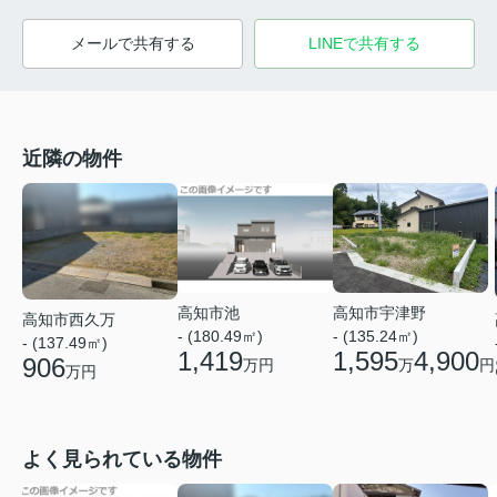
メールで共有する
LINEで共有する
近隣の物件
高知市池
高知市宇津野
高知市西久万
- (180.49㎡)
- (135.24㎡)
- (137.49㎡)
1,419
1,595
4,900
906
万円
万
円
万円
よく見られている物件