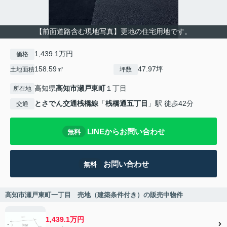
【前面道路含む現地写真】更地の住宅用地です。
1,439.1万円
価格
158.59㎡
47.97坪
土地面積
坪数
高知県
高知市
瀬戸東町
１丁目
所在地
とさでん交通桟橋線
「
桟橋通五丁目
」駅 徒歩42分
交通
LINEからお問い合わせ
無料
お問い合わせ
無料
高知市瀬戸東町一丁目 売地（建築条件付き）の販売中物件
1,439.1万円