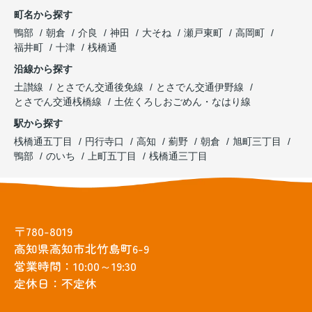
町名から探す
鴨部
朝倉
介良
神田
大そね
瀬戸東町
高岡町
福井町
十津
桟橋通
沿線から探す
土讃線
とさでん交通後免線
とさでん交通伊野線
とさでん交通桟橋線
土佐くろしおごめん・なはり線
駅から探す
桟橋通五丁目
円行寺口
高知
薊野
朝倉
旭町三丁目
鴨部
のいち
上町五丁目
桟橋通三丁目
〒780-8019
高知県高知市北竹島町6-9
営業時間：10:00～19:30
定休日：不定休