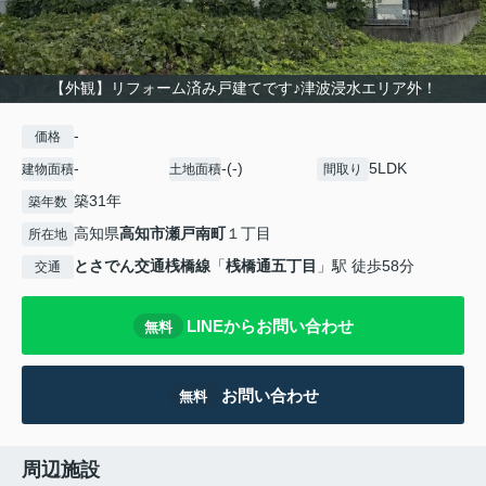
【外観】リフォーム済み戸建てです♪津波浸水エリア外！
-
価格
-
-(-)
5LDK
建物面積
土地面積
間取り
築31年
築年数
高知県
高知市
瀬戸南町
１丁目
所在地
とさでん交通桟橋線
「
桟橋通五丁目
」駅 徒歩58分
交通
LINEからお問い合わせ
無料
お問い合わせ
無料
周辺施設