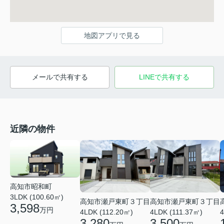
地図アプリで見る
メールで共有する
LINEで共有する
近隣の物件
高知市昭和町
3LDK (100.60㎡)
高知市瀬戸東町３丁目
高知市瀬戸東町３丁目
3,598
万円
4LDK (111.37㎡)
4LDK (112.20㎡)
4
3,500
3,280