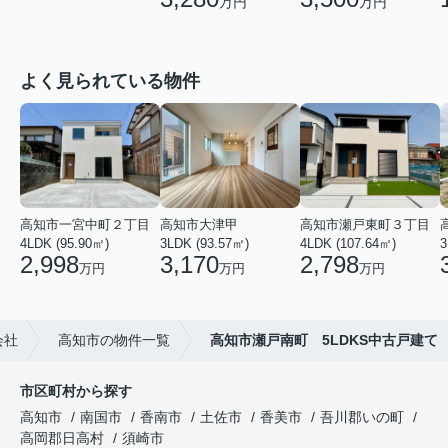
万円
万円
よく見られている物件
高知市一宮中町２丁目
高知市大津甲
高知市瀬戸東町３丁目
4LDK (95.90㎡)
3LDK (93.57㎡)
4LDK (107.64㎡)
3
2,998
3,170
2,798
万円
万円
万円
会社
高知市の物件一覧
高知市瀬戸南町 5LDKS中古戸建て
市区町村から探す
高知市
南国市
香南市
土佐市
香美市
吾川郡いの町
高岡郡日高村
須崎市