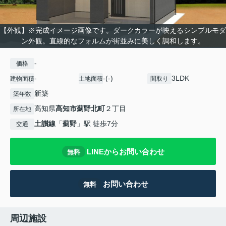
【外観】※完成イメージ画像です。ダークカラーが映えるシンプルモダ
ン外観。直線的なフォルムが街並みに美しく調和します。
-
価格
-
-(-)
3LDK
建物面積
土地面積
間取り
新築
築年数
高知県
高知市
薊野北町
２丁目
所在地
土讃線
「
薊野
」駅 徒歩7分
交通
LINEからお問い合わせ
無料
お問い合わせ
無料
周辺施設