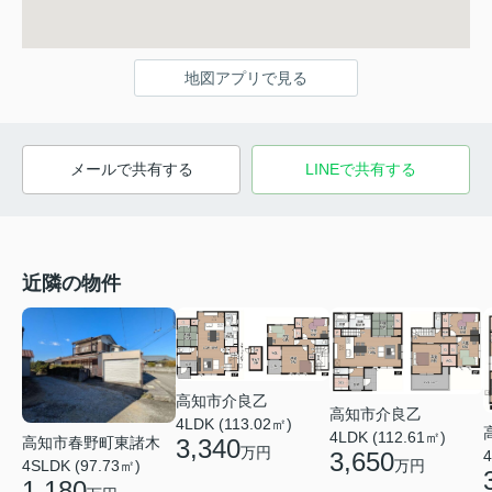
地図アプリで見る
メールで共有する
LINEで共有する
近隣の物件
高知市介良乙
高知市介良乙
4LDK (113.02㎡)
4LDK (112.61㎡)
3,340
高知市春野町東諸木
万円
3,650
4
万円
4SLDK (97.73㎡)
1,180