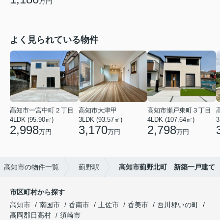
万円
よく見られている物件
高知市一宮中町２丁目
高知市大津甲
高知市瀬戸東町３丁目
4LDK (95.90㎡)
3LDK (93.57㎡)
4LDK (107.64㎡)
3
2,998
3,170
2,798
万円
万円
万円
高知市の物件一覧
薊野駅
高知市薊野北町 新築一戸建て
市区町村から探す
高知市
南国市
香南市
土佐市
香美市
吾川郡いの町
高岡郡日高村
須崎市