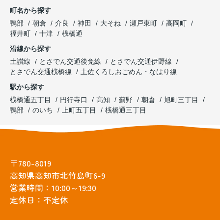
町名から探す
鴨部
朝倉
介良
神田
大そね
瀬戸東町
高岡町
福井町
十津
桟橋通
沿線から探す
土讃線
とさでん交通後免線
とさでん交通伊野線
とさでん交通桟橋線
土佐くろしおごめん・なはり線
駅から探す
桟橋通五丁目
円行寺口
高知
薊野
朝倉
旭町三丁目
鴨部
のいち
上町五丁目
桟橋通三丁目
〒780-8019
高知県高知市北竹島町6-9
営業時間：10:00～19:30
定休日：不定休