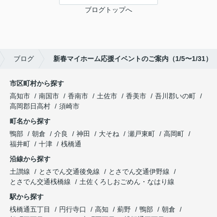
ブログトップへ
ブログ
新春マイホーム応援イベントのご案内（1/5〜1/31）
市区町村から探す
高知市
南国市
香南市
土佐市
香美市
吾川郡いの町
高岡郡日高村
須崎市
町名から探す
鴨部
朝倉
介良
神田
大そね
瀬戸東町
高岡町
福井町
十津
桟橋通
沿線から探す
土讃線
とさでん交通後免線
とさでん交通伊野線
とさでん交通桟橋線
土佐くろしおごめん・なはり線
駅から探す
桟橋通五丁目
円行寺口
高知
薊野
鴨部
朝倉