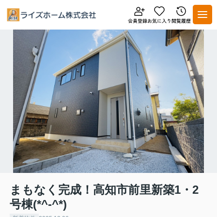
まもなく完成！高知市前里新築1・2
号棟(*^-^*)