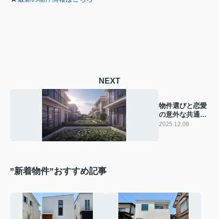
NEXT
物件選びと恋愛
の意外な共通点
とは？視点を変
2025.12.08
えた内見方法を
ご紹介
”新着物件”おすすめ記事