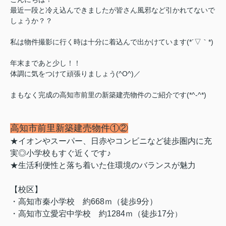
最近一段と冷え込んできましたが皆さん風邪など引かれてないで
しょうか？？
私は物件撮影に行く時は十分に着込んで出かけています(*´▽｀*)
年末まであと少し！！
体調に気をつけて頑張りましょう(^O^)／
まもなく完成の高知市前里の新築建売物件のご紹介です(*^-^*)
高知市前里新築建売物件①②
★イオンやスーパー、日赤やコンビニなど徒歩圏内に充
実◎小学校もすぐ近くです♪
★生活利便性と落ち着いた住環境のバランスが魅力
【校区】
・高知市秦小学校 約668ｍ（徒歩9分）
・高知市立愛宕中学校 約1284ｍ（徒歩17分
）