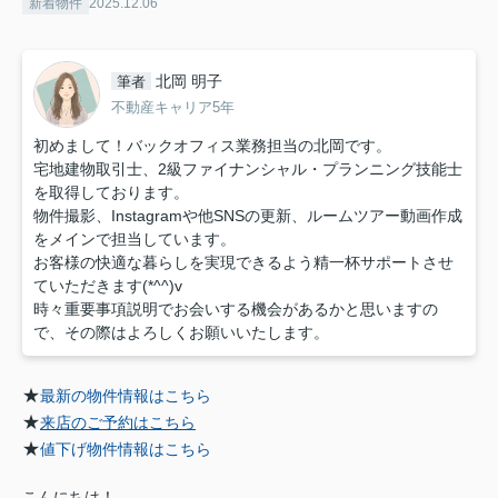
新着物件
2025.12.06
北岡 明子
筆者
不動産キャリア5年
初めまして！バックオフィス業務担当の北岡です。
宅地建物取引士、2級ファイナンシャル・プランニング技能士
を取得しております。
物件撮影、Instagramや他SNSの更新、ルームツアー動画作成
をメインで担当しています。
お客様の快適な暮らしを実現できるよう精一杯サポートさせ
ていただきます(*^^)v
時々重要事項説明でお会いする機会があるかと思いますの
で、その際はよろしくお願いいたします。
★
最新の物件情報はこちら
★
来店のご予約はこちら
★
値下げ物件情報はこちら
こんにちは！