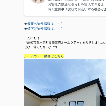
お客様の快適な暮らしを実現できるよう精
時々重要事項説明でお会いする機会が
最新の物件情報はこちら
★
値下げ物件情報はこちら
★
こんにちは！
『高知市針木東町新築建売ルームツアー』をＵＰしました♪
ぜひご覧ください(*^-^*)
ルームツアー動画はこちら