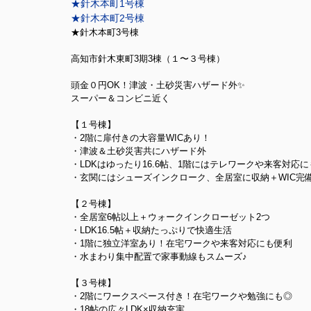
★針木本町1号棟
★針木本町2号棟
★針
木本町3号棟
高知市針木東町3期3棟（１〜３号棟）
頭金０円OK！津波・土砂災害ハザード外✨
スーパー＆コンビニ近く
【１号棟】
・2階に扉付きの大容量WICあり！
・津波＆土砂災害共にハザード外
・LDKはゆったり16.6帖、1階にはテレワークや来客対応
・玄関にはシューズインクローク、全居室に収納＋WIC完
【２号棟】
・全居室6帖以上＋ウォークインクローゼット2つ
・LDK16.5帖＋収納たっぷりで快適生活
・1階に独立洋室あり！在宅ワークや来客対応にも便利
・水まわり集中配置で家事動線もスムーズ♪
【３号棟】
・2階にワークスペース付き！在宅ワークや勉強にも◎
・18帖の広々LDK×収納充実