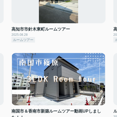
高知市市針木東町ルームツアー
2025.08.28
20
ルームツアー
南国市＆香南市新築ルームツアー動画UPしまし
20