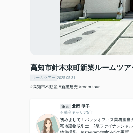
高知市針木東町新築ルームツア
ルームツアー
2025.05.31
#高知市不動産
#新築建売
#room tour
北岡 明子
筆者
不動産キャリア5年
初めまして！バックオフィス業務担当
宅地建物取引士、2級ファイナンシャ
物件撮影、Instagramや他SNS