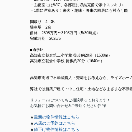
・主寝室にはWIC、各部屋に収納完備で家中スッキリ♪
・1階に洋室あり！来客・趣味・将来の同居にも対応可能
間取り 4LDK
駐車場 2台
価格 2898万円〜3198万円（5/30時点）
完成時期 2025/5
■通学区
高知市立朝倉第二小学校 徒歩約20分（1630m）
高知市立朝倉中学校 徒歩約20分（1640m）
高知市周辺で不動産購入・売却をお考えなら、ライズホー
弊社では新築戸建て・中古住宅・土地などさまざまな不動
リフォームについてもご相談承っております！
お気軽にお問い合わせ&ご来店ください‍(^-^)/
最新の物件情報はこちら
★
来店のご予約はこちら
★
値下げ物件情報はこちら
★