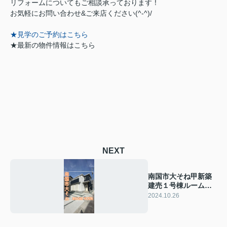
リフォームについてもご相談承っております！
お気軽にお問い合わせ&ご来店ください‍(^-^)/
★見学
のご予約はこちら
★
最新の物件情報はこちら
NEXT
南国市大そね甲新築
建売１号棟ルームツ
アー
2024.10.26