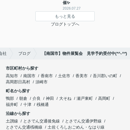
催✨
2026.07.27
もっと見る
ブログトップへ
会社
ブログ
【南国市】物件展覧会 見学予約受付中(*^-^*)
市区町村から探す
高知市
南国市
香南市
土佐市
香美市
吾川郡いの町
高岡郡日高村
須崎市
町名から探す
鴨部
朝倉
介良
神田
大そね
瀬戸東町
高岡町
福井町
十津
桟橋通
沿線から探す
土讃線
とさでん交通後免線
とさでん交通伊野線
とさでん交通桟橋線
土佐くろしおごめん・なはり線