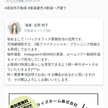
イベント情報
2024.10.24
#高知市不動産
#新築建売
#新築一戸建て
北岡 明子
筆者
不動産キャリア5年
初めまして！バックオフィス業務担当の北岡です。
宅地建物取引士、2級ファイナンシャル・プランニング技能士
を取得しております。
物件撮影、Instagramや他SNSの更新、ルームツアー動画作成
をメインで担当しています。
お客様の快適な暮らしを実現できるよう精一杯サポートさせ
ていただきます(*^^)v
時々重要事項説明でお会いする機会があるかと思いますの
で、その際はよろしくお願いいたします。