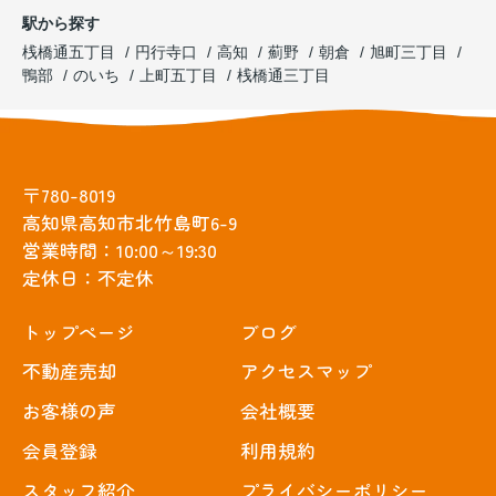
駅から探す
桟橋通五丁目
円行寺口
高知
薊野
朝倉
旭町三丁目
鴨部
のいち
上町五丁目
桟橋通三丁目
〒780-8019
高知県高知市北竹島町6-9
営業時間：10:00～19:30
定休日：不定休
トップぺージ
ブログ
不動産売却
アクセスマップ
お客様の声
会社概要
会員登録
利用規約
スタッフ紹介
プライバシーポリシー