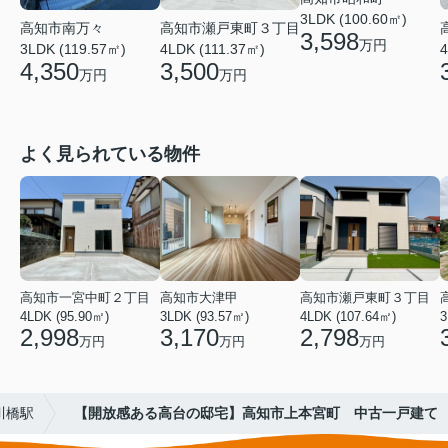
3LDK (100.60㎡)
高知市南万々
高知市瀬戸東町３丁目
3,598
万円
3LDK (119.57㎡)
4LDK (111.37㎡)
4
4,350
3,500
万円
万円
よく見られている物件
高知市一宮中町２丁目
高知市大津甲
高知市瀬戸東町３丁目
4LDK (95.90㎡)
3LDK (93.57㎡)
4LDK (107.64㎡)
3
2,998
3,170
2,798
万円
万円
万円
川橋駅
【開放感ある高台の邸宅】高知市上本宮町 中古一戸建て