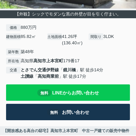
【外観】シックでモダンな黒の外壁が目を引く佇まい。
880万円
価格
85.82㎡
41.26坪
3LDK
建物面積
土地面積
間取り
(136.40㎡)
築48年
築年数
高知県
高知市
上本宮町
179番17
所在地
とさでん交通伊野線
「
鏡川橋
」駅 徒歩14分
交通
土讃線
「
高知商業前
」駅 徒歩17分
LINEからお問い合わせ
無料
お問い合わせ
無料
【開放感ある高台の邸宅】高知市上本宮町 中古一戸建ての販売中物件