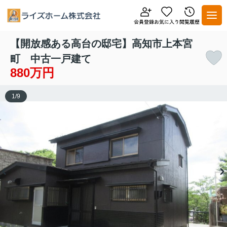
【開放感ある高台の邸宅】高知市上本宮
町 中古一戸建て
880万円
1
/
9