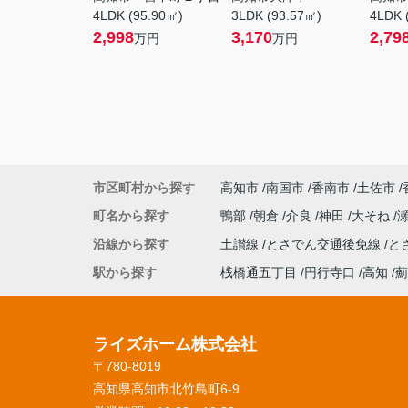
4LDK (95.90㎡)
3LDK (93.57㎡)
4LDK 
2,998
3,170
2,79
万円
万円
市区町村から探す
高知市
南国市
香南市
土佐市
町名から探す
鴨部
朝倉
介良
神田
大そね
沿線から探す
土讃線
とさでん交通後免線
と
駅から探す
桟橋通五丁目
円行寺口
高知
薊
ライズホーム株式会社
〒780-8019
高知県高知市北竹島町6-9