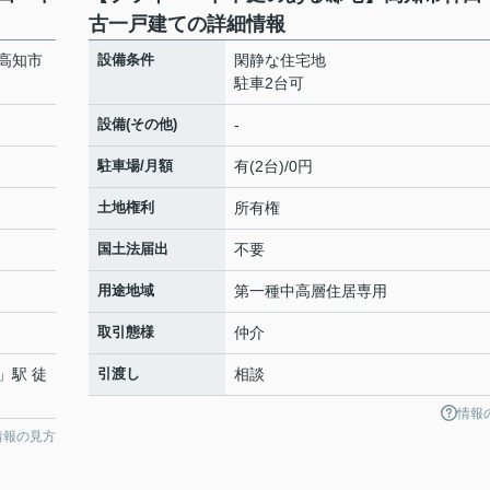
古一戸建ての詳細情報
高知市
設備条件
閑静な住宅地
駐車2台可
設備(その他)
-
駐車場/月額
有(2台)/0円
土地権利
所有権
国土法届出
不要
用途地域
第一種中高層住居専用
取引態様
仲介
」駅 徒
引渡し
相談
情報
情報の見方