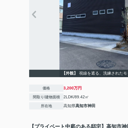
【外観】
視線を遮る、洗練されたモ
3,200万円
価格
2LDK/89.42㎡
間取り/建物面積
高知県
高知市
神田
所在地
【プライベート中庭のある邸宅】高知市神