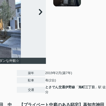
ダンな外観☆
2019年2月(築7年)
築年
有(2台)
駐車
とさでん交通伊野線
「
旭町三丁目
」駅 徒
交通
分
田 中
【プライベート中庭のある邸宅】高知市神田