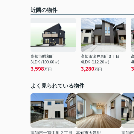
近隣の物件
高知市昭和町
高知市瀬戸東町３丁目
3LDK (100.60㎡)
4LDK (112.20㎡)
4
3,598
3,280
3
万円
万円
よく見られている物件
高知市一宮中町２丁目
高知市大津甲
高知市