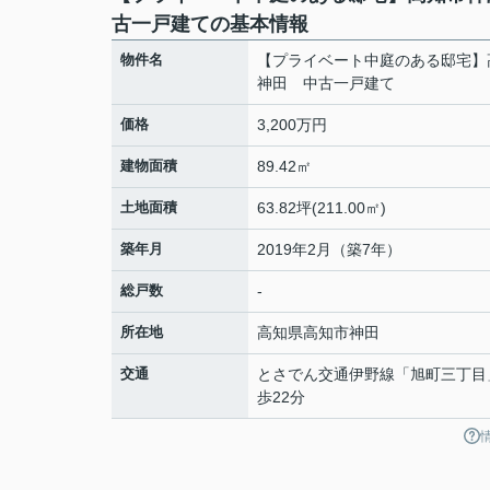
古一戸建ての基本情報
物件名
【プライベート中庭のある邸宅】
神田 中古一戸建て
価格
3,200万円
建物面積
89.42㎡
土地面積
63.82坪(211.00㎡)
築年月
2019年2月（築7年）
総戸数
-
所在地
高知県
高知市
神田
交通
とさでん交通伊野線
「
旭町三丁目
歩22分