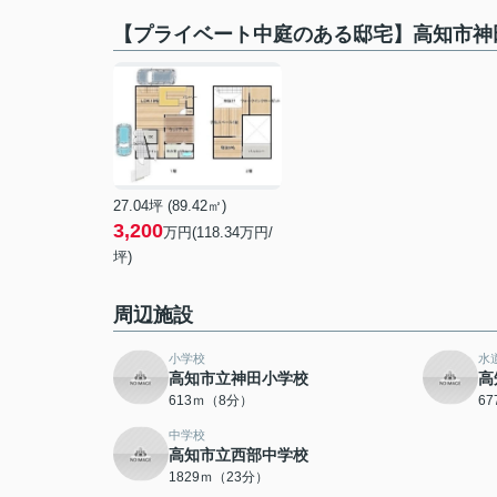
【プライベート中庭のある邸宅】高知市神
27.04坪 (89.42㎡)
3,200
万円(118.34万円/
坪)
周辺施設
小学校
水
高知市立神田小学校
高
613ｍ（8分）
6
中学校
高知市立西部中学校
1829ｍ（23分）