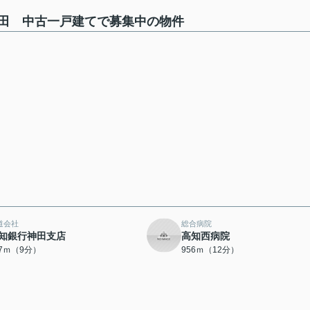
田 中古一戸建てで募集中の物件
道会社
総合病院
知銀行神田支店
高知西病院
77ｍ（9分）
956ｍ（12分）