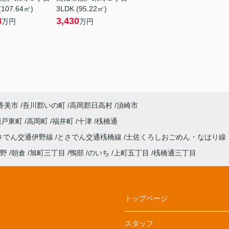
(107.64㎡)
3LDK (95.22㎡)
8
3,430
万円
万円
香美市
吾川郡いの町
高岡郡日高村
須崎市
瀬戸東町
高岡町
福井町
十津
桟橋通
さでん交通伊野線
とさでん交通桟橋線
土佐くろしおごめん・なはり線
野
朝倉
旭町三丁目
鴨部
のいち
上町五丁目
桟橋通三丁目
トップページ
スタッフ