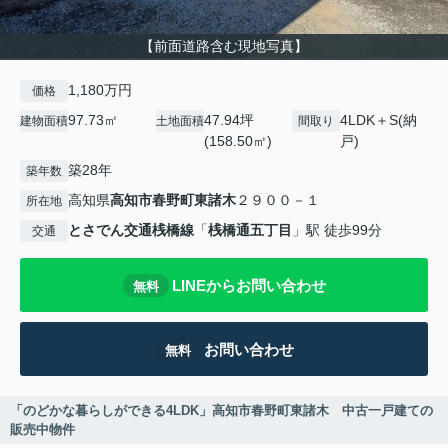
【前面道路含む現地写真】
1,180万円
価格
97.73㎡
47.94坪
4LDK＋S(納
建物面積
土地面積
間取り
(158.50㎡)
戸)
築28年
築年数
高知県
高知市
春野町東諸木
２９００－１
所在地
とさでん交通桟橋線
「
桟橋通五丁目
」駅 徒歩99分
交通
LINEからお問い合わせ
無料
お問い合わせ
無料
「のどかな暮らしができる4LDK」高知市春野町東諸木 中古一戸建ての
販売中物件