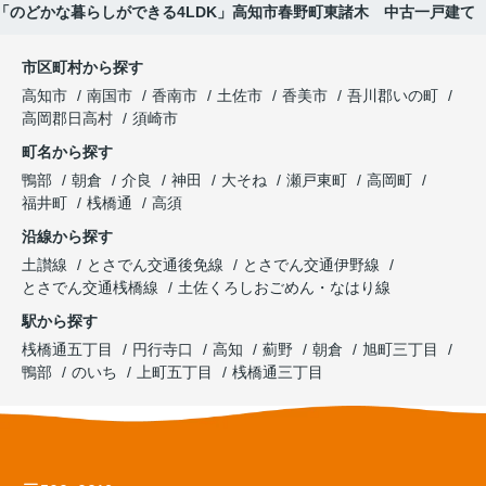
「のどかな暮らしができる4LDK」高知市春野町東諸木 中古一戸建て
市区町村から探す
高知市
南国市
香南市
土佐市
香美市
吾川郡いの町
高岡郡日高村
須崎市
町名から探す
鴨部
朝倉
介良
神田
大そね
瀬戸東町
高岡町
福井町
桟橋通
高須
沿線から探す
土讃線
とさでん交通後免線
とさでん交通伊野線
とさでん交通桟橋線
土佐くろしおごめん・なはり線
駅から探す
桟橋通五丁目
円行寺口
高知
薊野
朝倉
旭町三丁目
鴨部
のいち
上町五丁目
桟橋通三丁目