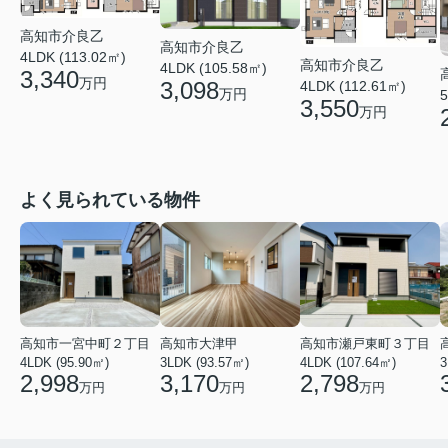
高知市介良乙
高知市介良乙
4LDK (113.02㎡)
高知市介良乙
4LDK (105.58㎡)
3,340
万円
3,098
4LDK (112.61㎡)
万円
5
3,550
万円
よく見られている物件
高知市一宮中町２丁目
高知市大津甲
高知市瀬戸東町３丁目
4LDK (95.90㎡)
3LDK (93.57㎡)
4LDK (107.64㎡)
3
2,998
3,170
2,798
万円
万円
万円