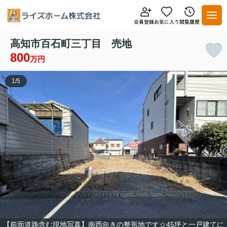
高知市百石町三丁目 売地
800
万円
1
/
5
【前面道路含む現地写真】南西向きの整形地です☆45坪と一戸建てに