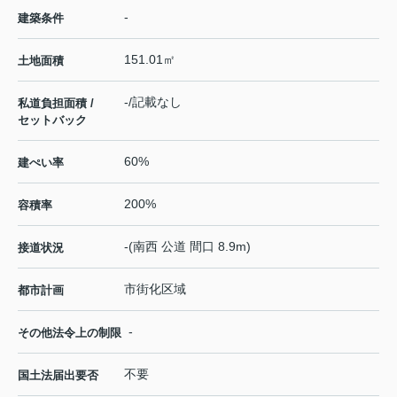
-
建築条件
151.01㎡
土地面積
-/記載なし
私道負担面積 /
セットバック
60%
建ぺい率
200%
容積率
-(南西 公道 間口 8.9m)
接道状況
市街化区域
都市計画
-
その他法令上の制限
不要
国土法届出要否