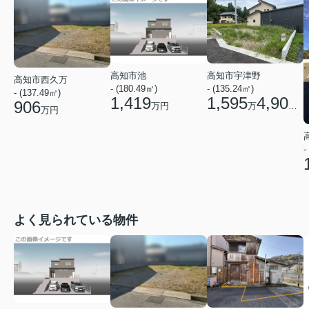
高知市池
高知市宇津野
高知市西久万
- (180.49㎡)
- (135.24㎡)
- (137.49㎡)
1,419
1,595
4,900
906
万円
万
円
万円
-
よく見られている物件