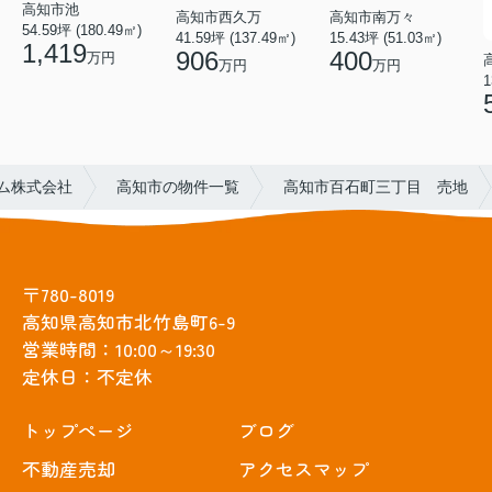
高知市池
高知市西久万
高知市南万々
54.59坪 (180.49㎡)
41.59坪 (137.49㎡)
15.43坪 (51.03㎡)
1,419
906
400
万円
万円
万円
1
ム株式会社
高知市の物件一覧
高知市百石町三丁目 売地
〒780-8019
高知県高知市北竹島町6-9
営業時間：10:00～19:30
定休日：不定休
トップぺージ
ブログ
不動産売却
アクセスマップ