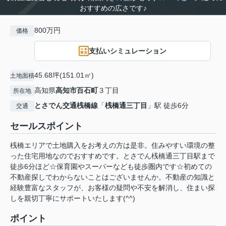
おすすめの広さです♪
800万円
価格
支払いシミュレーション
45.68坪(151.01㎡)
土地面積
高知県
高知市
百石町
３丁目
所在地
とさでん交通桟橋線
「
桟橋通三丁目
」駅 徒歩6分
交通
セールスポイント
桟橋エリアで土地購入をお考えの方は是非。住みやすい環境の整
った住宅用地なのでおすすめです。とさでん桟橋通三丁目駅まで
徒歩6分ほど☆保育園やスーパーなども徒歩圏内です☆初めての
不動産探しでわからないことはございませんか。不動産の知識と
経験豊富なスタッフが、お客様の疑問や不安を解消し、住まい探
しを親切丁寧にサポートいたします(^^)
ポイント