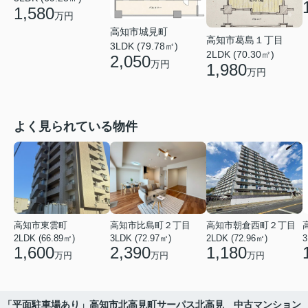
1,580
万円
高知市城見町
高知市葛島１丁目
3LDK (79.78㎡)
2LDK (70.30㎡)
2,050
万円
1,980
万円
よく見られている物件
高知市東雲町
高知市比島町２丁目
高知市朝倉西町２丁目
2LDK (66.89㎡)
3LDK (72.97㎡)
2LDK (72.96㎡)
3
1,600
2,390
1,180
万円
万円
万円
「平面駐車場あり」高知市北高見町サーパス北高見 中古マンション