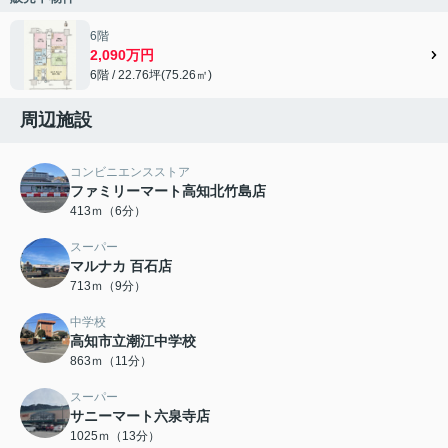
6階
2,090万円
6階 / 22.76坪(75.26㎡)
周辺施設
コンビニエンスストア
ファミリーマート高知北竹島店
413ｍ（6分）
スーパー
マルナカ 百石店
713ｍ（9分）
中学校
高知市立潮江中学校
863ｍ（11分）
スーパー
サニーマート六泉寺店
1025ｍ（13分）