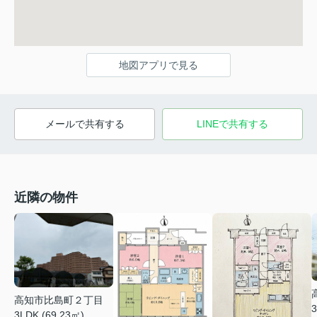
地図アプリで見る
メールで共有する
LINEで共有する
近隣の物件
高知市比島町２丁目
3
3LDK (69.23㎡)