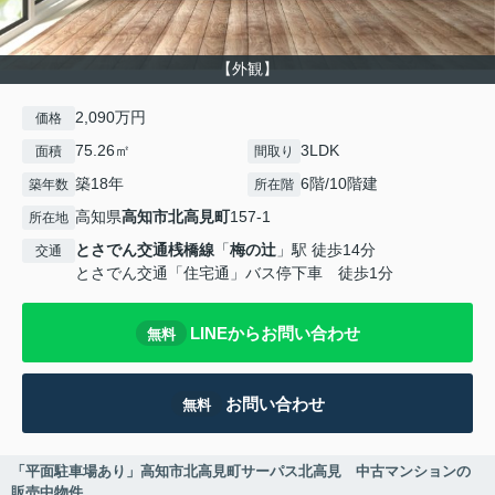
【外観】
2,090万円
価格
75.26㎡
3LDK
面積
間取り
築18年
6階/10階建
築年数
所在階
高知県
高知市
北高見町
157-1
所在地
とさでん交通桟橋線
「
梅の辻
」駅 徒歩14分
交通
とさでん交通「住宅通」バス停下車 徒歩1分
LINEからお問い合わせ
無料
お問い合わせ
無料
「平面駐車場あり」高知市北高見町サーパス北高見 中古マンションの
販売中物件