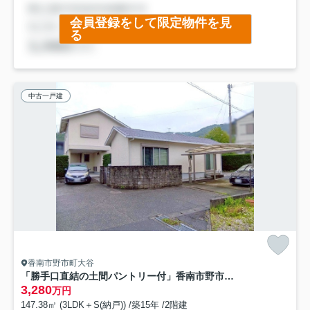
会員登録をして限定物件を見
る
中古一戸建
香南市野市町大谷
「勝手口直結の土間パントリー付」香南市野市町大谷 中古一戸建て
3,280
万円
147.38㎡ (3LDK＋S(納戸)) /築15年 /2階建