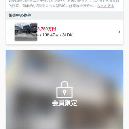
1階4.5帖の洋室はお子様の遊び場や、将来の寝室として活用できる多目
的洋室。印象的な2階中央の大型WICには家族全員分の...
もっと見る
販売中の物件
3,780万円
- / 108.47㎡ / 3LDK
会員限定