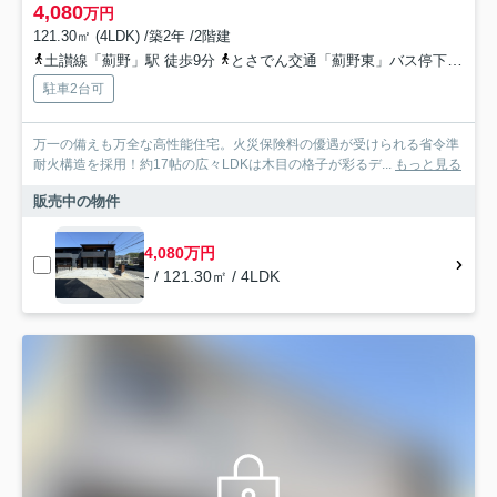
4,080
万円
121.30㎡ (4LDK) /築2年 /2階建
土讃線「薊野」駅 徒歩9分
とさでん交通「薊野東」バス停下車 徒歩8分
駐車2台可
万一の備えも万全な高性能住宅。火災保険料の優遇が受けられる省令準
耐火構造を採用！約17帖の広々LDKは木目の格子が彩るデ...
もっと見る
販売中の物件
4,080万円
- / 121.30㎡ / 4LDK