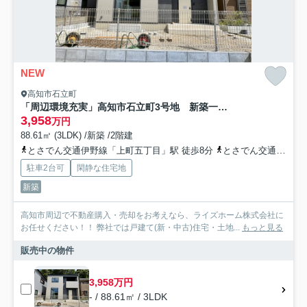
NEW
高知市石立町
「周辺環境充実」高知市石立町3号地 新築一戸建て
3,958
万円
88.61㎡ (3LDK) /新築 /2階建
とさでん交通伊野線「上町五丁目」駅 徒歩8分
とさでん交通「石立神社前」バス停下車 徒歩2分
駐車2台可
閑静な住宅地
新築
高知市周辺で不動産購入・売却をお考えなら、ライズホーム株式会社に
お任せください！！ 弊社では戸建て(新・中古)住宅・土地...
もっと見る
販売中の物件
3,958万円
- / 88.61㎡ / 3LDK