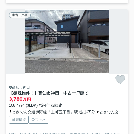
中古一戸建
高知市神田
【築浅物件！】高知市神田 中古一戸建て
3,780
万円
108.47㎡ (3LDK) /築4年 /2階建
とさでん交通伊野線「上町五丁目」駅 徒歩25分
とさでん交通「吉野川橋（高知県）」バス停下車 徒歩3分
耐震構造
公共下水