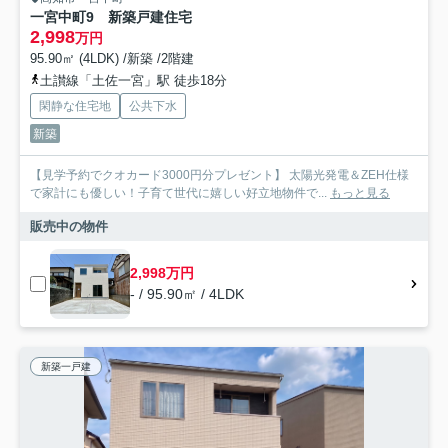
一宮中町9 新築戸建住宅
2,998
万円
95.90㎡ (4LDK) /新築 /2階建
土讃線「土佐一宮」駅 徒歩18分
閑静な住宅地
公共下水
新築
【見学予約でクオカード3000円分プレゼント】 太陽光発電＆ZEH仕様
で家計にも優しい！子育て世代に嬉しい好立地物件で...
もっと見る
販売中の物件
2,998万円
- / 95.90㎡ / 4LDK
新築一戸建