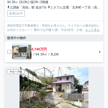
94.39㎡ (3LDK) /築2年 /2階建
土讃線「高知」駅 徒歩7分
とさでん交通「北本町一丁目（高知県）」バス停下車 徒歩1分
駐車2台可
高知市周辺で不動産購入・売却をお考えなら、ライズホーム株式会社に
お任せください！！ 弊社では戸建て(新・中古)住宅・土地...
もっと見る
販売中の物件
3,740万円
- / 94.39㎡ / 3LDK
中古一戸建