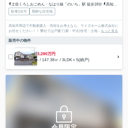
土佐くろしおごめん・なはり線「のいち」駅 徒歩18分
高知県香南市「アクトランド前」バス停下車 徒歩6分
駐車2台可
閑静な住宅地
高知市周辺で不動産購入・売却をお考えなら、ライズホーム株式会社に
お任せください！！ 弊社では戸建て(新・中古)住宅・土地...
もっと見る
販売中の物件
3,280万円
- / 147.38㎡ / 3LDK＋S(納戸)
会員限定