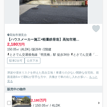
高知市潮見台
【ハウスメーカー施工×軽量鉄骨造】高知市潮見台3丁目 中古一戸建て
2,180
万円
150.05㎡ (4LDK) /築26年 /2階建
とさでん交通後免線「明見橋」駅 徒歩34分
とさでん交通「潮見台ターミナル」バス停下車 徒歩2分
駐車2台可
公共下水
津波や浸水リスクを抑えた高台立地！車通りの少ない閑静な住宅街。前
面道路6ｍで運転が苦手な方や、共働きで車の出し入れが多い...
もっと
見る
販売中の物件
2,180万円
- / 150.05㎡ / 4LDK