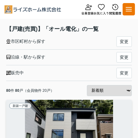
【戸建(売買)】「オール電化」の一覧
市区町村から探す
変更
沿線・駅から探す
変更
販売中
変更
80
件
80
戸（会員物件 20戸）
新築一戸建