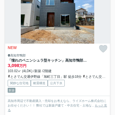
NEW
高知市鴨部
「憧れのペニンシュラ型キッチン」高知市鴨部9 新築一戸建て
3,098
万円
103.02㎡ (4LDK) /新築 /2階建
とさでん交通伊野線「旭町三丁目」駅 徒歩18分
とさでん交通「鏡川団地前」バス停下車 徒歩4分
閑静な住宅地
耐震構造
公共下水
新築
高知市周辺で不動産購入・売却をお考えなら、ライズホーム株式会社に
お任せください！！ 弊社では新築戸建て・中古住宅・土地な...
もっと見
る