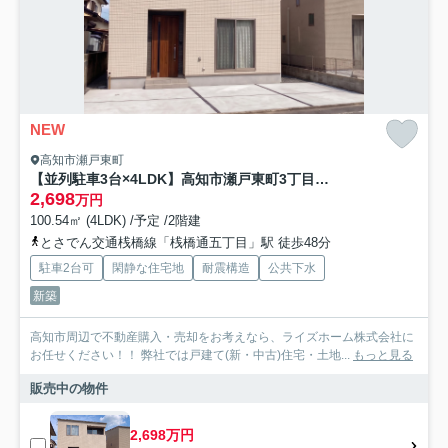
NEW
高知市瀬戸東町
【並列駐車3台×4LDK】高知市瀬戸東町3丁目建売1
2,698
万円
100.54㎡ (4LDK) /予定 /2階建
とさでん交通桟橋線「桟橋通五丁目」駅 徒歩48分
駐車2台可
閑静な住宅地
耐震構造
公共下水
新築
高知市周辺で不動産購入・売却をお考えなら、ライズホーム株式会社に
お任せください！！ 弊社では戸建て(新・中古)住宅・土地...
もっと見る
販売中の物件
2,698万円