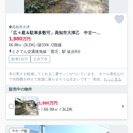
高知市大津
「広々庭＆駐車多数可」高知市大津乙 中古一戸建て
1,980
万円
66.98㎡ (3LDK) /築33年 /2階建
とさでん交通後免線「鹿児」駅 徒歩8分
駐車2台可
公共下水
冬の寒さを軽減してくれる二重サッシがついています。 オール電化なの
で光熱費を抑えて快適に暮らせそうな住まいです！ "高知...
もっと見る
販売中の物件
1,980万円
- / 66.98㎡ / 3LDK
中古一戸建