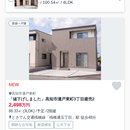
- / 100.54㎡ / 4LDK
新築一戸建
NEW
高知市瀬戸東町
「値下げしました」高知市瀬戸東町3丁目建売2
2,498
万円
88.33㎡ (3LDK) /予定 /2階建
とさでん交通桟橋線「桟橋通五丁目」駅 徒歩48分
閑静な住宅地
耐震構造
公共下水