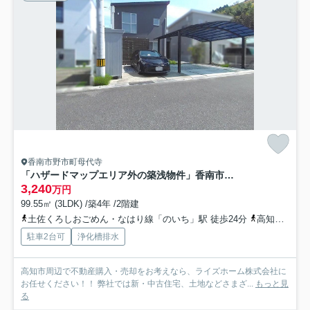
香南市野市町母代寺
「ハザードマップエリア外の築浅物件」香南市野市町母代寺 中古一戸建て
3,240
万円
99.55㎡ (3LDK) /築4年 /2階建
土佐くろしおごめん・なはり線「のいち」駅 徒歩24分
高知県香南市「大日寺（高知県）」バス停下車 徒歩2分
駐車2台可
浄化槽排水
高知市周辺で不動産購入・売却をお考えなら、ライズホーム株式会社に
お任せください！！ 弊社では新・中古住宅、土地などさまざ...
もっと見
る