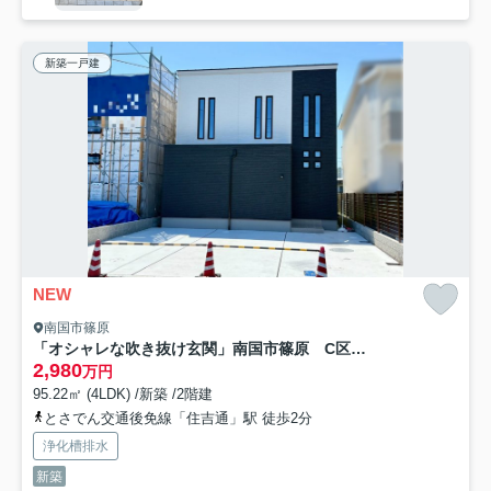
新築一戸建
NEW
南国市篠原
「オシャレな吹き抜け玄関」南国市篠原 C区画 新築戸建
2,980
万円
95.22㎡ (4LDK) /新築 /2階建
とさでん交通後免線「住吉通」駅 徒歩2分
浄化槽排水
新築