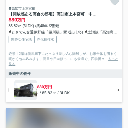
高知市上本宮町
【開放感ある高台の邸宅】高知市上本宮町 中古一戸建て
880
万円
85.82㎡ (3LDK) /築48年 /2階建
とさでん交通伊野線「鏡川橋」駅 徒歩14分
土讃線「高知商業前」駅 徒歩17分
閑静な住宅地
浄化槽排水
絶景！2階縁側風廊下にたっぷり差し込む陽射しが、お家全体を明るく
暖かく包み込みます。読書や日向ぼっこにも最適で、四季折々...
もっと
見る
販売中の物件
880万円
- / 85.82㎡ / 3LDK