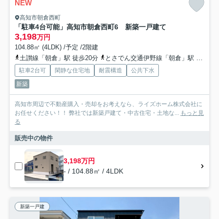
NEW
高知市朝倉西町
「駐車4台可能」高知市朝倉西町6 新築一戸建て
3,198
万円
104.88㎡ (4LDK) /予定 /2階建
土讃線「朝倉」駅 徒歩20分
とさでん交通伊野線「朝倉」駅 徒歩20分
駐車2台可
閑静な住宅地
耐震構造
公共下水
新築
高知市周辺で不動産購入・売却をお考えなら、ライズホーム株式会社に
お任せください！！ 弊社では新築戸建て・中古住宅・土地な...
もっと見
る
販売中の物件
3,198万円
- / 104.88㎡ / 4LDK
新築一戸建