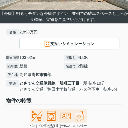
【外観】明るくモダンな外観デザイン！並列での駐車スペースもしっか
り確保。実物をご見学いただけます。
2,898万円
価格
支払いシミュレーション
103.02㎡
4LDK
建物面積
間取り
新築
2階建
築年数
階建て
高知県
高知市
鴨部
所在地
とさでん交通伊野線
「
旭町三丁目
」駅 徒歩18分
交通
とさでん交通「鴨田小学校前通」バス停下車 徒歩6分
物件の特徴
バストイレ
室内洗濯機
TVモニタ
カウンター