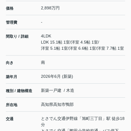
2,898万円
価格
-
管理費
4LDK
間取り / 詳細
LDK 15.1帖 1室
/
洋室 4.5帖 1室
/
洋室 5.1帖 1室
/
洋室 6.6帖 1室
/
洋室 7.7帖 1室
南
向き
2026年6月 (新築)
築年月
新築一戸建 / 木造
種別 / 建物構造
高知県
高知市
鴨部
所在地
とさでん交通伊野線
「
旭町三丁目
」駅 徒歩18
交通
分
とさでん交通「鴨田小学校前通」バス停下