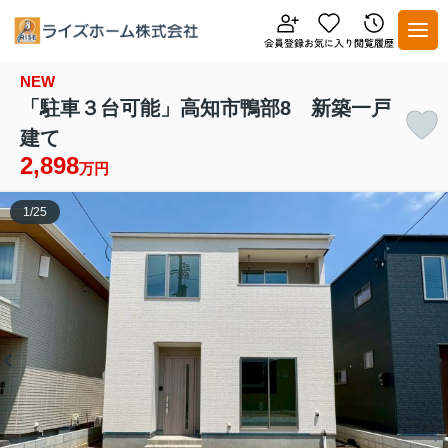
NEW
「駐車３台可能」高知市鴨部8 新築一戸
建て
2,898
万円
1
/
25