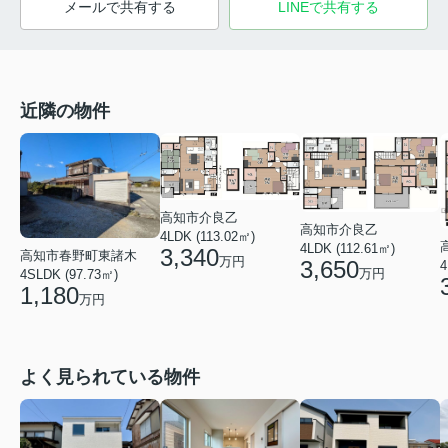
メールで共有する
LINEで共有する
近隣の物件
高知市介良乙
高知市介良乙
4LDK (113.02㎡)
4LDK (112.61㎡)
3,340
高知市春野町東諸木
万円
3,650
4
万円
4SLDK (97.73㎡)
1,180
万円
よく見られている物件