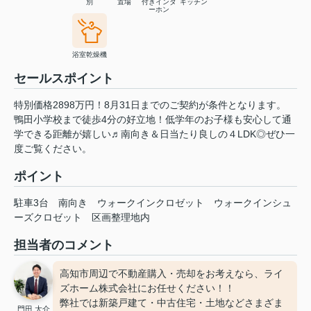
別
置場
付きインタ
キッチン
ーホン
浴室乾燥機
セールスポイント
特別価格2898万円！8月31日までのご契約が条件となります。
鴨田小学校まで徒歩4分の好立地！低学年のお子様も安心して通
学できる距離が嬉しい♬南向き＆日当たり良しの４LDK◎ぜひ一
度ご覧ください。
ポイント
駐車3台
南向き
ウォークインクロゼット
ウォークインシュ
ーズクロゼット
区画整理地内
担当者のコメント
高知市周辺で不動産購入・売却をお考えなら、ライ
ズホーム株式会社にお任せください！！
弊社では新築戸建て・中古住宅・土地などさまざま
門田 大介