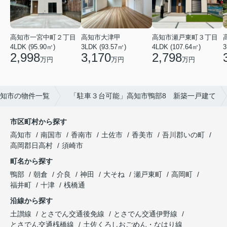
高知市瀬戸東町３丁目
高知市一宮中町２丁目
高知市大津甲
4LDK (107.64㎡)
3
4LDK (95.90㎡)
3LDK (93.57㎡)
2,798
2,998
3,170
万円
万円
万円
知市の物件一覧
「駐車３台可能」高知市鴨部8 新築一戸建て
市区町村から探す
高知市
南国市
香南市
土佐市
香美市
吾川郡いの町
高岡郡日高村
須崎市
町名から探す
鴨部
朝倉
介良
神田
大そね
瀬戸東町
高岡町
福井町
十津
桟橋通
沿線から探す
土讃線
とさでん交通後免線
とさでん交通伊野線
とさでん交通桟橋線
土佐くろしおごめん・なはり線