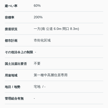
60%
建ぺい率
200%
容積率
一方(南 公道 6.0m 間口 8.3m)
接道状況
市街化区域
都市計画
-
その他法令上の制限
不要
国土法届出要否
第一種中高層住居専用
用途地域
宅地 / -
地目 / 地勢
-
管理組合有無