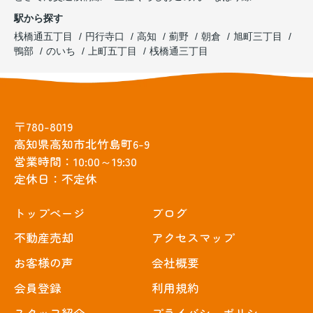
駅から探す
桟橋通五丁目
円行寺口
高知
薊野
朝倉
旭町三丁目
鴨部
のいち
上町五丁目
桟橋通三丁目
〒780-8019
高知県高知市北竹島町6-9
営業時間：10:00～19:30
定休日：不定休
トップぺージ
ブログ
不動産売却
アクセスマップ
お客様の声
会社概要
会員登録
利用規約
スタッフ紹介
プライバシーポリシー