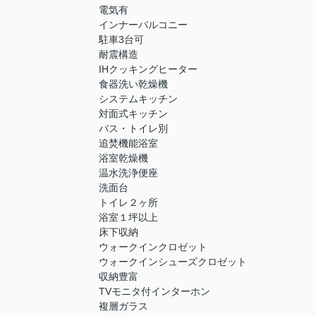
電気有
インナーバルコニー
駐車3台可
耐震構造
IHクッキングヒーター
食器洗い乾燥機
システムキッチン
対面式キッチン
バス・トイレ別
追焚機能浴室
浴室乾燥機
温水洗浄便座
洗面台
トイレ２ヶ所
浴室１坪以上
床下収納
ウォークインクロゼット
ウォークインシューズクロゼット
収納豊富
TVモニタ付インターホン
複層ガラス