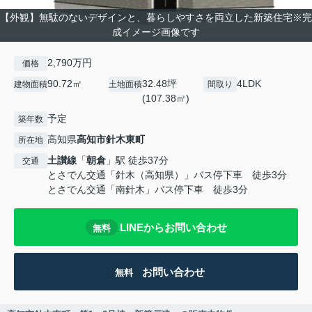
【外観】無駄のないデザインと、暮らしやすさを両立した新築住宅※完
成イメージ画像です
2,790万円
価格
90.72㎡
32.48坪
4LDK
建物面積
土地面積
間取り
(107.38㎡)
予定
築年数
高知県
高知市
針木東町
所在地
土讃線
「
朝倉
」駅 徒歩37分
交通
とさでん交通「針木（高知県）」バス停下車 徒歩3分
とさでん交通「南針木」バス停下車 徒歩3分
LINEからお問い合わせ
無料
お問い合わせ
無料