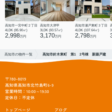
高知市一宮中町２丁目
高知市大津甲
高知市瀬戸東町３丁目
4LDK (95.90㎡)
3LDK (93.57㎡)
4LDK (107.64㎡)
3
2,998
3,170
2,798
万円
万円
万円
高知市の物件一覧
高知市針木東町 第1 2号棟 新築戸建
〒780-8019
高知県高知市北竹島町6-9
営業時間：10:00～19:30
定休日：不定休
トップぺージ
ブログ