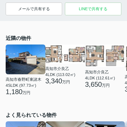
メールで共有する
LINEで共有する
近隣の物件
高知市介良乙
高知市介良乙
4LDK (113.02㎡)
4LDK (112.61㎡)
3,340
高知市春野町東諸木
万円
3,650
4
万円
4SLDK (97.73㎡)
1,180
万円
よく見られている物件