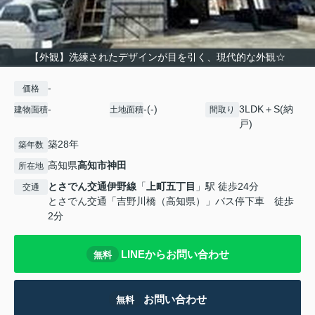
【外観】洗練されたデザインが目を引く、現代的な外観☆
-
価格
-
-(-)
3LDK＋S(納
建物面積
土地面積
間取り
戸)
築28年
築年数
高知県
高知市
神田
所在地
とさでん交通伊野線
「
上町五丁目
」駅 徒歩24分
交通
とさでん交通「吉野川橋（高知県）」バス停下車 徒歩
2分
LINEからお問い合わせ
無料
お問い合わせ
無料