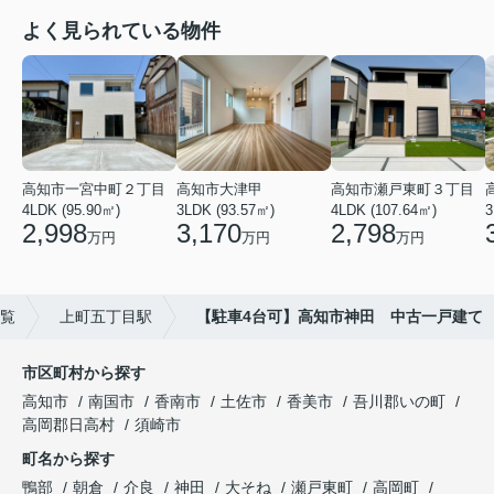
よく見られている物件
高知市一宮中町２丁目
高知市大津甲
高知市瀬戸東町３丁目
4LDK (95.90㎡)
3LDK (93.57㎡)
4LDK (107.64㎡)
3
2,998
3,170
2,798
万円
万円
万円
覧
上町五丁目駅
【駐車4台可】高知市神田 中古一戸建て
市区町村から探す
高知市
南国市
香南市
土佐市
香美市
吾川郡いの町
高岡郡日高村
須崎市
町名から探す
鴨部
朝倉
介良
神田
大そね
瀬戸東町
高岡町