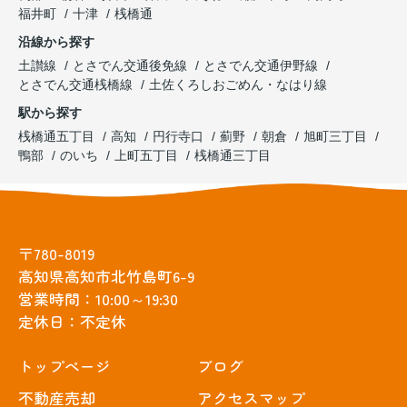
福井町
十津
桟橋通
沿線から探す
土讃線
とさでん交通後免線
とさでん交通伊野線
とさでん交通桟橋線
土佐くろしおごめん・なはり線
駅から探す
桟橋通五丁目
高知
円行寺口
薊野
朝倉
旭町三丁目
鴨部
のいち
上町五丁目
桟橋通三丁目
〒780-8019
高知県高知市北竹島町6-9
営業時間：10:00～19:30
定休日：不定休
トップぺージ
ブログ
不動産売却
アクセスマップ