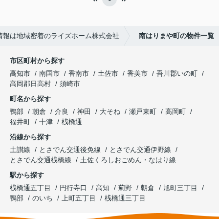
情報は地域密着のライズホーム株式会社
南はりまや町の物件一覧
市区町村から探す
高知市
南国市
香南市
土佐市
香美市
吾川郡いの町
高岡郡日高村
須崎市
町名から探す
鴨部
朝倉
介良
神田
大そね
瀬戸東町
高岡町
福井町
十津
桟橋通
沿線から探す
土讃線
とさでん交通後免線
とさでん交通伊野線
とさでん交通桟橋線
土佐くろしおごめん・なはり線
駅から探す
桟橋通五丁目
円行寺口
高知
薊野
朝倉
旭町三丁目
鴨部
のいち
上町五丁目
桟橋通三丁目