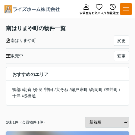
南はりまや町の物件一覧
南はりまや町
変更
販売中
変更
おすすめのエリア
鴨部
/
朝倉
/
介良
/
神田
/
大そね
/
瀬戸東町
/
高岡町
/
福井町
/
十津
/
桟橋通
1
棟
1
件（会員物件 1件）